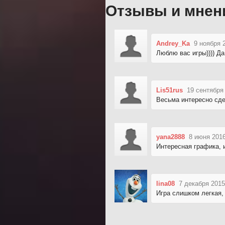
Отзывы и мнен
Andrey_Ka
9 ноября 
Люблю вас игры)))) Да
Lis51rus
19 сентября
Весьма интересно сде
yana2888
8 июня 2016
Интересная графика, 
lina08
7 декабря 2015
Игра слишком легкая,