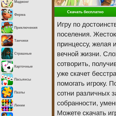
Маджонг
Скачать бесплатно
Ферма
Игру по достоинст
Приключения
поселения. Жесток
Танчики
принцессу, желая 
вечной жизни. Сло
Страшные
сотворить, получи
Карточные
уже скачет бесстр
Пасьянсы
помогать игроку. П
сотни различных з
Пазлы
собранности, умен
Линии
Можете скачать иг