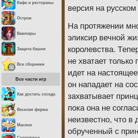
Кафе и рестораны
версия на русском
Остров
На протяжении мно
Вампиры
эликсир вечной жи
королевства. Тепе
Защита башни
не хватает только
Все сборники
идет на настоящее
Все части игр
он нападает на сос
Как достать соседа
захватывает принце
пока она не соглас
Веселая ферма
неизвестно, что в
Масяня
обрученный с при
Сокровища