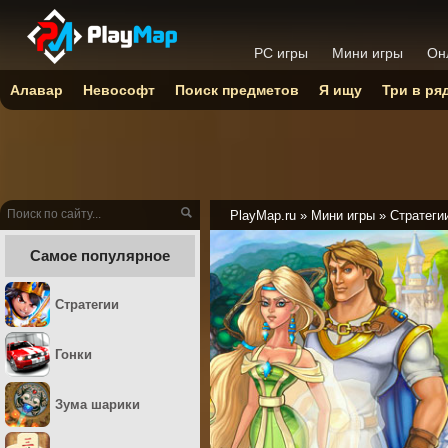
PC игры
Мини игры
Он
Алавар
Невософт
Поиск предметов
Я ищу
Три в ря
PlayMap.ru
»
Мини игры
»
Стратеги
Самое популярное
Стратегии
Гонки
Зума шарики