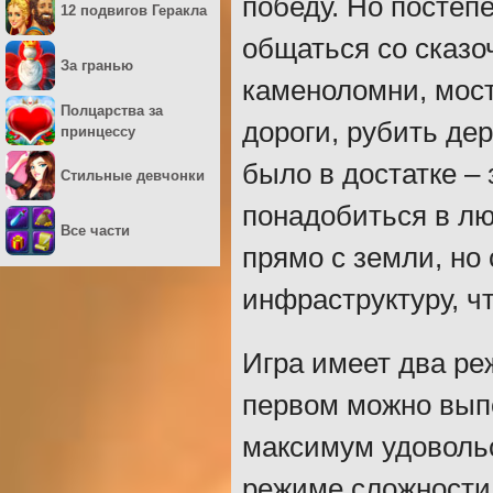
победу. Но постеп
12 подвигов Геракла
общаться со сказ
За гранью
каменоломни, мост
Полцарства за
дороги, рубить де
принцессу
было в достатке – 
Стильные девчонки
понадобиться в лю
Все части
прямо с земли, но
инфраструктуру, ч
Игра имеет два ре
первом можно вып
максимум удовольс
режиме сложности