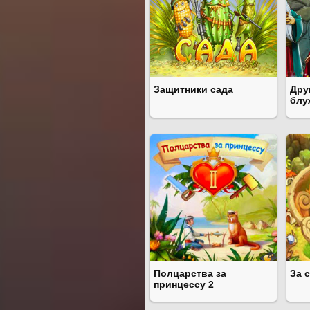
Защитники сада
Дру
блу
Полцарства за
За 
принцессу 2