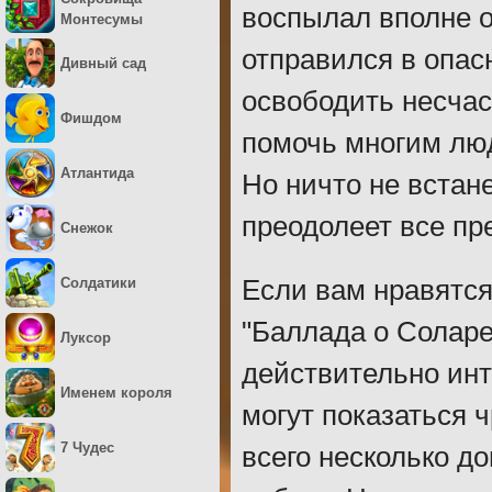
воспылал вполне 
Монтесумы
отправился в опас
Дивный сад
освободить несчас
Фишдом
помочь многим лю
Атлантида
Но ничто не встан
преодолеет все пр
Снежок
Солдатики
Если вам нравятс
"Баллада о Соларе
Луксор
действительно инт
Именем короля
могут показаться 
7 Чудес
всего несколько д