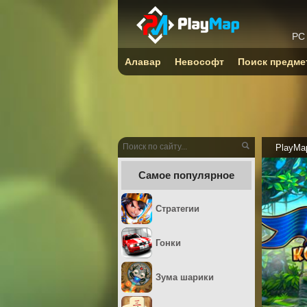
PC
Алавар
Невософт
Поиск предме
PlayMa
Самое популярное
Стратегии
Гонки
Зума шарики