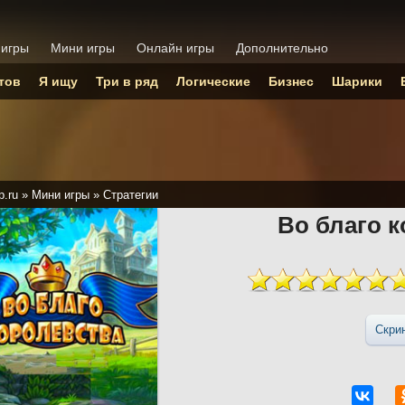
 игры
Мини игры
Онлайн игры
Дополнительно
тов
Я ищу
Три в ряд
Логические
Бизнес
Шарики
p.ru
»
Мини игры
»
Стратегии
Во благо 
Скри