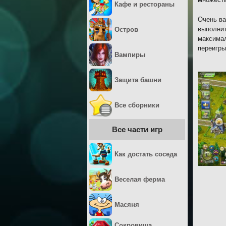
Кафе и рестораны
Очень ва
выполнит
Остров
максимал
переигры
Вампиры
Защита башни
Все сборники
Все части игр
Как достать соседа
Веселая ферма
Масяня
Сокровища