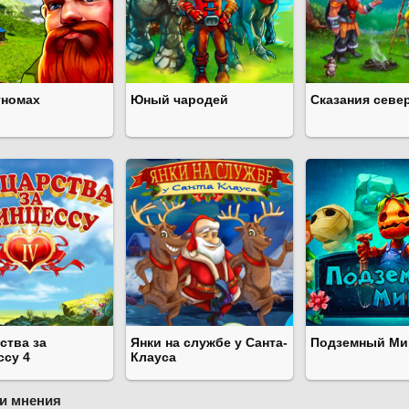
гномах
Юный чародей
Сказания север
ства за
Янки на службе у Санта-
Подземный Ми
ссу 4
Клауса
и мнения