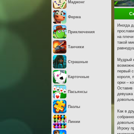
Маджонг
С
Ферма
Иногда д
прослави
Приключения
на плечи
такой ми
Танчики
равнодуш
Мудрый к
Страшные
возможно
первый с
Карточные
короля, 
орки – к
Оставив 
Пасьянсы
девушка 
довольны
Пазлы
Как в др
собранно
Линии
довольно
Игроку п
множеств