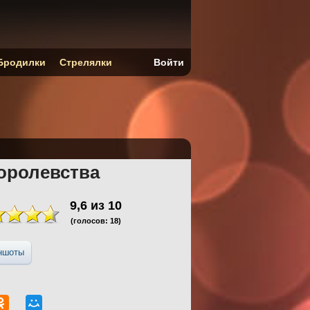
Бродилки
Стрелялки
Войти
королевства
9,6
из
10
(голосов:
18
)
ншоты