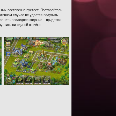
 них постепенно пустеет. Постарайтесь
отивном случае не удастся получить
олнить последнее задание – придется
пустить ни единой ошибки.