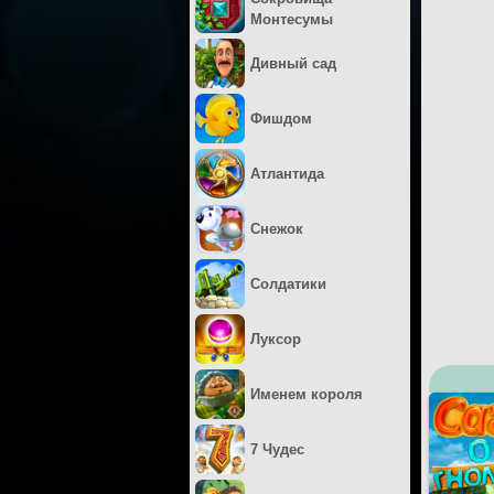
Монтесумы
Дивный сад
Фишдом
Атлантида
Снежок
Солдатики
Луксор
Именем короля
7 Чудес