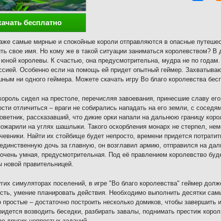
качать бесплатно
аже самые мирные и спокойные короли отправляются в опасные путешес
ть свое имя. Но кому же в такой ситуации заниматься королевством? В 
 юной королевы. К счастью, она предусмотрительна, мудра не по годам.
ссией. Особенно если на помощь ей придет опытный геймер. Захватыва
ным ни одного геймера. Можете скачать игру Во благо королевства бесп
ороль сидел на престоле, перечисляя завоевания, принесшие славу его
сти отличиться – враги не собирались нападать на его земли, с соседя
оветник, рассказавший, что дикие орки напали на дальнюю границу коро
пожарили на углях шашлыки. Такого оскорбления монарх не стерпел, не
очевники. Найти их стойбище будет непросто, времени придется потратит
единственную дочь за главную, он возглавил армию, отправился на дал
очень умная, предусмотрительная. Под её правлением королевство буд
 новой правительницей.
угих симуляторах поселений, в игре "Во благо королевства" геймер д
сть, умение планировать действия. Необходимо выполнить десятки сам
 простые – достаточно построить несколько домиков, чтобы завершить 
ридется возводить беседки, разбирать завалы, поднимать престиж корол
о других непростых заданий.