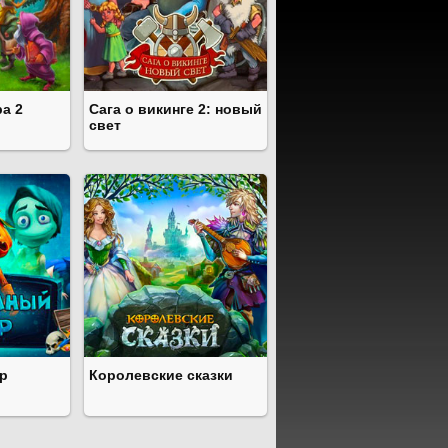
а 2
Сага о викинге 2: новый
свет
р
Королевские сказки