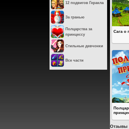
12 подвигов Геракла
За гранью
Полцарства за
Сага о 
принцессу
Стильные девчонки
Все части
Полцар
принце
Отзывы 