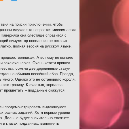
твия на поиски приключений, чтобы
данном случае эта непростая миссия легла
 Наверняка она блестяще справится с
ющий симулятор поселения не оставит
латно, полная версия на русском языке.
 предшественникам. А вот ему не выпало
ми заключен союз. Очень кстати пришел
левства, сожгли две деревянные статуи
медленно объявив всеобщий сбор. Правда,
ь много. Однако это не остановило короля.
ьнюю границу. К счастью, королева –
ет процветать – подданные окажутся
олжен продемонстрировать выдающуюся
ых разных заданий. Хотя первые уровни
их. Дальше будет значительно сложнее.
я в глазах подданных, выполнять