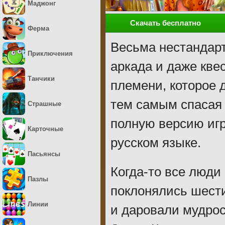
Маджонг
Скачать бесплатно
Ферма
Весьма нестандарт
Приключения
аркада и даже кве
Танчики
племени, которое 
тем самым спасая 
Страшные
полную версию иг
Карточные
русском языке.
Пасьянсы
Когда-то все люди
Пазлы
поклонялись шест
Линии
и даровали мудрос