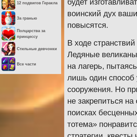
будет изготавлива
12 подвигов Геракла
воинский дух ваши
За гранью
повысятся.
Полцарства за
принцессу
В ходе странствий 
Стильные девчонки
Ледяные великаны,
Все части
на лагерь, пытаяс
лишь один способ 
сооружения. Но при
не закрепиться на 
поисках бесценных
тотема» понравитс
стратегии, квесты 