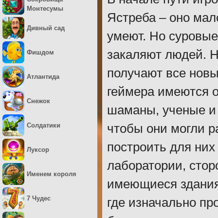
Монтесумы
Ястреба – оно ма
Дивный сад
умеют. Но суровые
закаляют людей. 
Фишдом
получают все новы
Атлантида
геймера имеются о
Снежок
шаманы, ученые и 
Солдатики
чтобы они могли р
построить для них
Луксор
лаборатории, стор
Именем короля
имеющиеся здания 
7 Чудес
где изначально пр