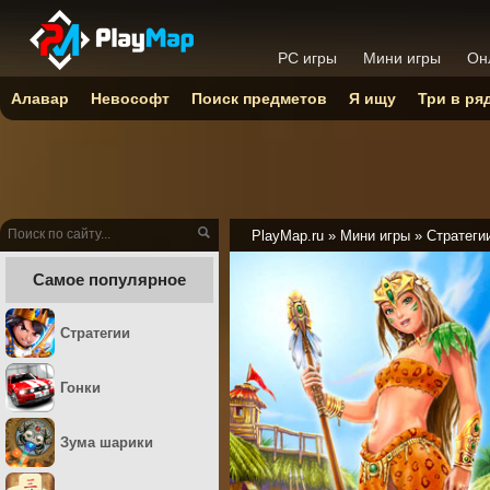
PC игры
Мини игры
Он
Алавар
Невософт
Поиск предметов
Я ищу
Три в ря
PlayMap.ru
»
Мини игры
»
Стратеги
Самое популярное
Стратегии
Гонки
Зума шарики