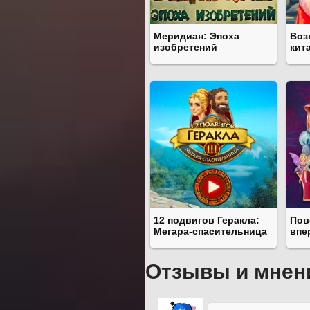
Меридиан: Эпоха
Воз
изобретений
кит
12 подвигов Геракла:
Пов
Мегара-спасительница
впе
Отзывы и мнен