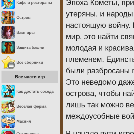
Эпоха Кометы, пр
Кафе и рестораны
утеряны, и народы
Остров
настоящую войну. 
Вампиры
мир, это найти св
молодая и красива
Защита башни
племенем. Единств
Все сборники
были разбросаны п
Все части игр
Это неведомо даже
Как достать соседа
острова, чтобы на
лишь так можно ве
Веселая ферма
междоусобные вой
Масяня
В начале пути игр
Сокровища