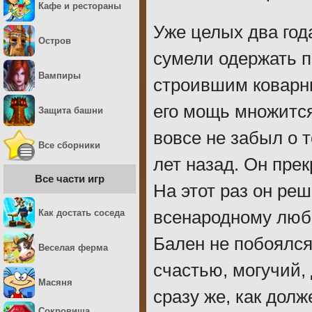
Кафе и рестораны
Уже целых два год
Остров
сумели одержать 
Вампиры
строившим коварн
его мощь множится
Защита башни
вовсе не забыл о 
Все сборники
лет назад. Он пре
Все части игр
На этот раз он ре
Как достать соседа
всенародному люб
Бален не побоялся
Веселая ферма
счастью, могучий,
Масяня
сразу же, как дол
Сокровища