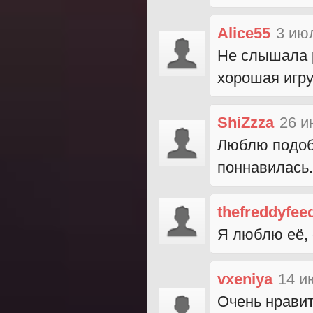
Alice55
3 ию
Не слышала р
хорошая игр
ShiZzza
26 и
Люблю подобн
поннавилась.
thefreddyfee
Я люблю её, 
vxeniya
14 и
Очень нравит