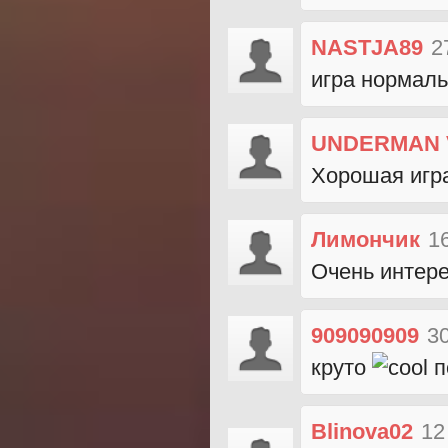
NASTJA89
2
игра нормал
UNDERMAN 
Хорошая игра
Лимончик
1
Очень интере
909090909
3
круто
п
Blinova02
12