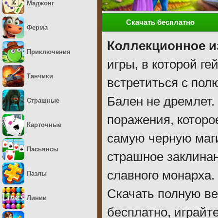
Маджонг
Скачать бесплатно
Ферма
Коллекционное и
Приключения
игры, в которой г
Танчики
встретиться с по
Бален не дремлет.
Страшные
поражения, которо
Карточные
самую черную маги
Пасьянсы
страшное заклинан
славного монарха. 
Пазлы
Скачать полную ве
Линии
бесплатно, играйте