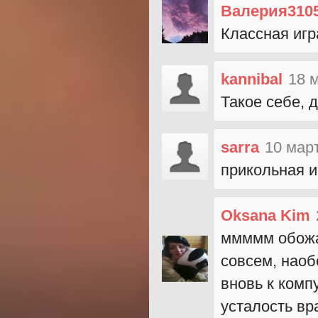
Валерия310
Классная иг
kannibal
18 
Такое себе, 
sarra
10 мар
прикольная и
Oksana Kim
ммммм обожае
совсем, наоб
вновь к комп
усталость вра