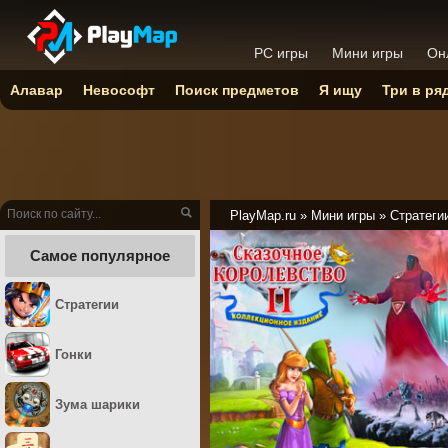
PC игры
Мини игры
Он
Алавар
Невософт
Поиск предметов
Я ищу
Три в ря
PlayMap.ru
»
Мини игры
»
Стратеги
Самое популярное
Стратегии
Гонки
Зума шарики