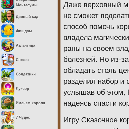
Даже верховный ма
Монтесумы
не сможет поделат
Дивный сад
способ помочь кор
Фишдом
владела магическ
Атлантида
раны на своем вла
болезней. Но из-за
Снежок
обладать столь це
Солдатики
разделил набор и 
Луксор
услышав об этом, 
надеясь спасти ко
Именем короля
7 Чудес
Игру Сказочное ко