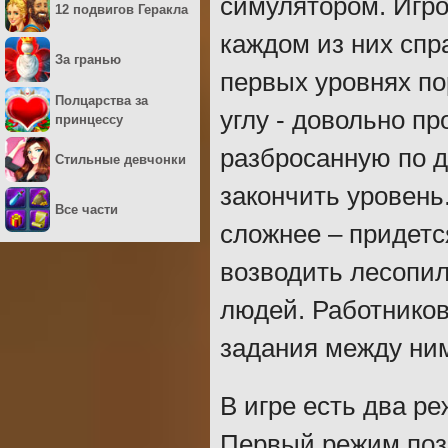
симулятором. Игро
12 подвигов Геракла
каждом из них сп
За гранью
первых уровнях по
Полцарства за
углу - довольно пр
принцессу
разбросанную по д
Стильные девчонки
закончить уровень
Все части
сложнее – придетс
возводить лесопил
людей. Работников
задания между ни
В игре есть два ре
Первый режим поз