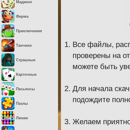
Маджонг
Ферма
Приключения
Все файлы, рас
Танчики
проверены на о
Страшные
можете быть уве
Карточные
Для начала скач
Пасьянсы
подождите полно
Пазлы
Линии
Желаем приятно