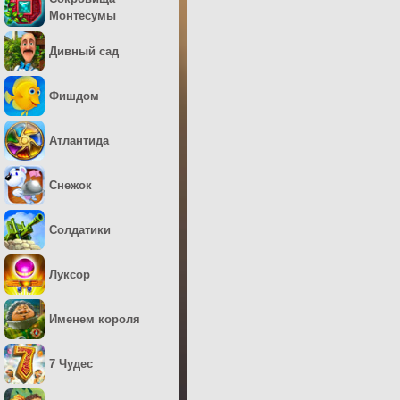
Монтесумы
Дивный сад
Фишдом
Атлантида
Снежок
Солдатики
Луксор
Именем короля
7 Чудес