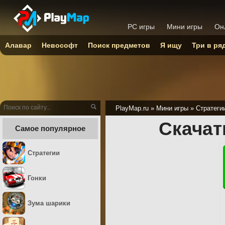
PC игры
Мини игры
Он
Алавар
Невософт
Поиск предметов
Я ищу
Три в ря
PlayMap.ru
»
Мини игры
»
Стратеги
Скачат
Самое популярное
Стратегии
Гонки
Зума шарики