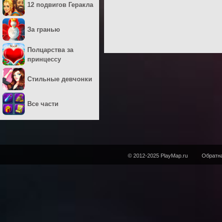
12 подвигов Геракла
За гранью
Полцарства за
принцессу
Стильные девчонки
Все части
© 2012-2025 PlayMap.ru
Обратна