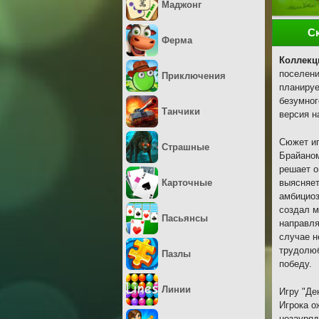
Маджонг
С
Ферма
Коллекц
поселени
Приключения
планируе
безумног
Танчики
версия н
Сюжет иг
Страшные
Брайаном
решает о
Карточные
выясняет
амбициоз
создал м
Пасьянсы
направля
случае н
трудолюб
Пазлы
победу.
Линии
Игру "Де
Игрока о
незауряд