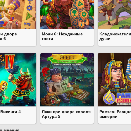
ри дворе
Моаи 6: Нежданные
Кладоискатели
а 6
гости
души
 Викинги 4
Янки при дворе короля
Рамзес: Расцв
Артура 5
империи
и мнения