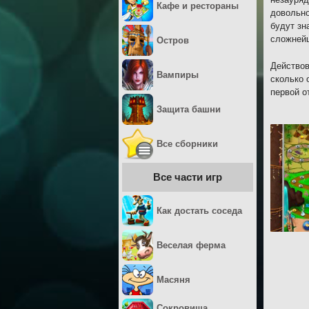
Кафе и рестораны
довольно
будут зн
сложнейш
Остров
Действов
Вампиры
сколько 
первой о
Защита башни
Все сборники
Все части игр
Как достать соседа
Веселая ферма
Масяня
Сокровища