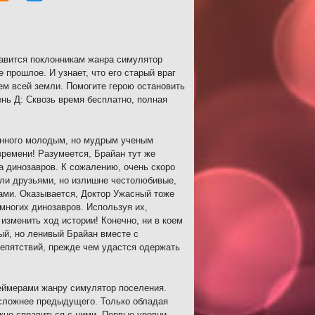
равится поклонникам жанра симулятор
 прошлое. И узнает, что его старый враг
ем всей земли. Помогите герою остановить
ень Д: Сквозь время бесплатно, полная
данного молодым, но мудрым ученым
ремени! Разумеется, Брайан тут же
а динозавров. К сожалению, очень скоро
ыли друзьями, но излишне честолюбивые,
ами. Оказывается, Доктор Ужасный тоже
многих динозавров. Используя их,
зменить ход истории! Конечно, ни в коем
ый, но ленивый Брайан вместе с
епятствий, прежде чем удастся одержать
геймерами жанру симулятор поселения.
сложнее предыдущего. Только обладая
но справиться с ними. Первые уровни