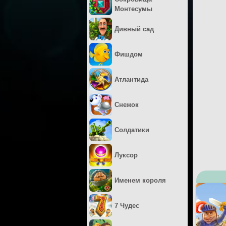
Монтесумы
Дивный сад
Фишдом
Атлантида
Снежок
Солдатики
Луксор
Именем короля
7 Чудес