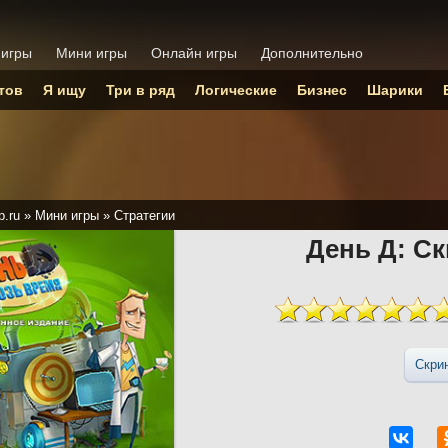
 игры
Мини игры
Онлайн игры
Дополнительно
тов
Я ищу
Три в ряд
Логические
Бизнес
Шарики
p.ru
»
Мини игры
»
Стратегии
День Д: С
Скри