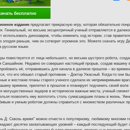
качать бесплатно
ионное издание
предлагает прекрасную игру, которая обязательно пон
я. Гениальный, но весьма эксцентричный ученый отправляется в далекое
т использовать динозавров, чтобы изменить ход истории, став правител
о злодея раньше, чем он сотворит огромное зло. Можете скачать игру Д
а русском языке.
ры повествуется от лица небольшого, но весьма шустрого робота, соз
 Саншайном. Недавно он совершил настоящий прорыв, создав машину в
пробовать её, отправившись для начала в далекое прошлое – во времен
ся, что его обошел старый противник – Доктор Ужасный. Когда-то они б
ные и жестокие планы старого ученого сделали их непримиримыми враг
ашину времени, прилетел в прошлое и планирует подчинить своей воле 
я могущественных ящеров в исторически важные места, ученый сможет и
ельзя позволить ему воплотить столь сумасшедшие планы в жизнь. Умн
ивым и умным роботом должны справиться с множеством различных пр
нь Д: Сквозь время" можно отнести к популярному, любимому многими 
жидают десятки захватывающих уровней – каждый последующий будет 
ной собранностью, умением быстро принимать правильные решения, мож