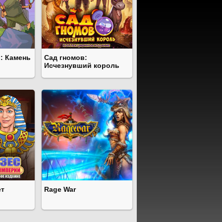
: Камень
Сад гномов:
Исчезнувший король
ет
Rage War