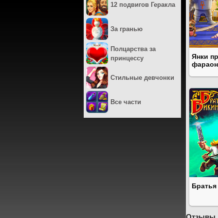
12 подвигов Геракла
За гранью
Полцарства за
Янки п
принцессу
фараон
Стильные девчонки
Все части
Братья
Отзывы 