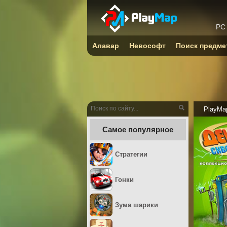
PC
Алавар
Невософт
Поиск предме
PlayMa
Самое популярное
Стратегии
Гонки
Зума шарики