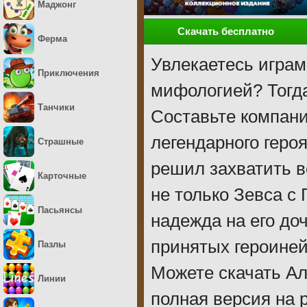
Маджонг
Скачать бесплатно
Ферма
Увлекаетесь игра
Приключения
мифологией? Тогда
Танчики
Составьте компан
легендарного геро
Страшные
решил захватить в
Карточные
не только Зевса с 
Пасьянсы
надежда на его доч
принятых героиней
Пазлы
Можете скачать Ал
Линии
полная версия на 