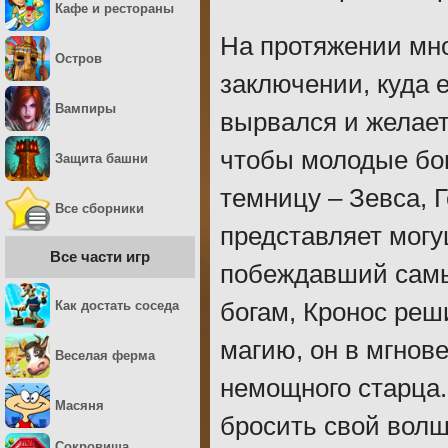
Кафе и рестораны
На протяжении мно
Остров
заключении, куда 
Вампиры
вырвался и желает
чтобы молодые бог
Защита башни
темницу – Зевса, Г
Все сборники
представляет могу
Все части игр
побеждавший самы
Как достать соседа
богам, Кронос реш
магию, он в мгнове
Веселая ферма
немощного старца. 
Масяня
бросить свой волш
Сокровища