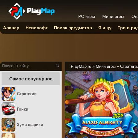
PC игры
Мини игры
Он
Алавар
Невософт
Поиск предметов
Я ищу
Три в ря
PlayMap.ru
»
Мини игры
»
Стратеги
Самое популярное
Стратегии
Гонки
Зума шарики