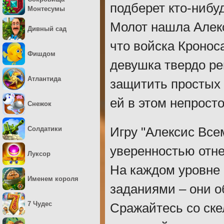
подберет кто-нибу
Монтесумы
Молот нашла Алекс
Дивный сад
что войска Кронос
Фишдом
девушка твердо ре
Атлантида
защитить простых 
ей в этом непрост
Снежок
Солдатики
Игру "Алексис Все
уверенностью отне
Луксор
На каждом уровне 
Именем короля
заданиями – они о
7 Чудес
Сражайтесь со ске