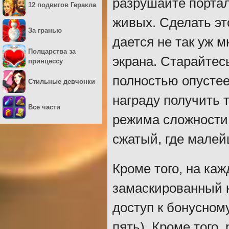
разрушайте портал
12 подвигов Геракла
живых. Сделать это
За гранью
дается не так уж 
Полцарства за
экрана. Старайтес
принцессу
полностью опустее
Стильные девчонки
награду получить т
Все части
режима сложности:
сжатый, где малей
Кроме того, на ка
замаскированный к
доступ к бонусном
пять). Кроме того