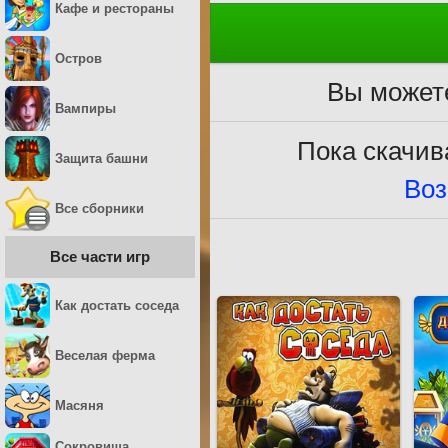
Кафе и рестораны
Остров
Вы можете
Вампиры
Пока скачив
Защита башни
Воз
Все сборники
Все части игр
Как достать соседа
Веселая ферма
Масяня
Сокровища