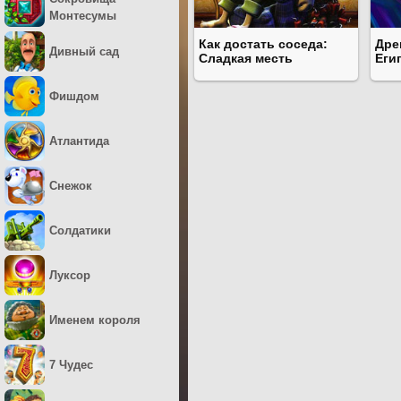
Монтесумы
Как достать соседа:
Дре
Дивный сад
Сладкая месть
Еги
Фишдом
Атлантида
Снежок
Солдатики
Луксор
Именем короля
7 Чудес