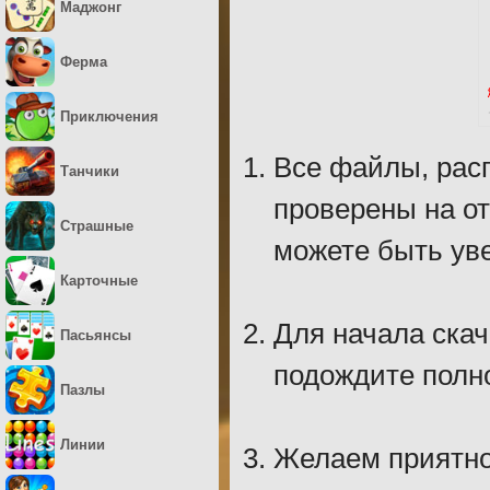
Маджонг
Ферма
Приключения
Все файлы, рас
Танчики
проверены на о
Страшные
можете быть уве
Карточные
Для начала скач
Пасьянсы
подождите полно
Пазлы
Линии
Желаем приятно