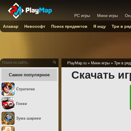
PC игры
Мини игры
Он
Алавар
Невософт
Поиск предметов
Я ищу
Три в ря
PlayMap.ru
»
Мини игры
»
Три в ряд
Скачать и
Самое популярное
Стратегии
Гонки
Зума шарики