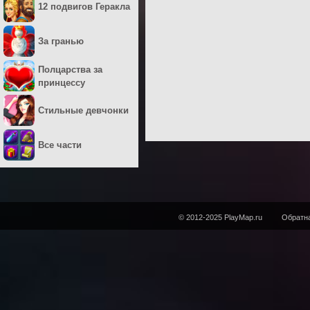
12 подвигов Геракла
За гранью
Полцарства за
принцессу
Стильные девчонки
Все части
© 2012-2025 PlayMap.ru
Обратна