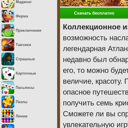
Маджонг
Скачать бесплатно
Ферма
Коллекционное и
Приключения
возможность насла
Танчики
легендарная Атлан
недавно был обнар
Страшные
его, то можно буде
Карточные
величие, красоту. 
Пасьянсы
опасное путешеств
получить семь кри
Пазлы
Сможете ли вы спр
Линии
увлекательную игр