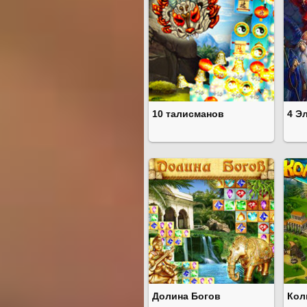
10 талисманов
4 Э
Долина Богов
Кол