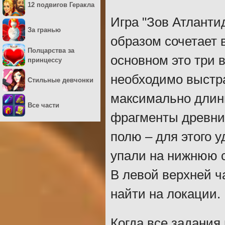
12 подвигов Геракла
Игра "Зов Атлант
За гранью
образом сочетает 
Полцарства за
основном это три в
принцессу
необходимо выстр
Стильные девчонки
максимально длин
Все части
фрагменты древни
полю – для этого 
упали на нижнюю с
В левой верхней ч
найти на локации.
Когда все задания