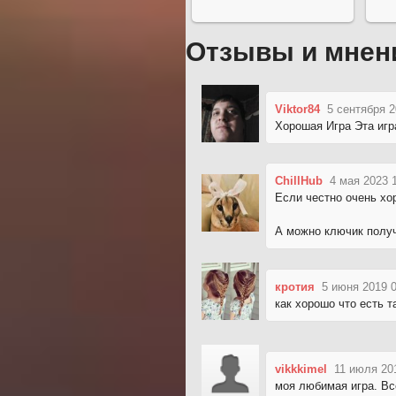
Отзывы и мнен
Viktor84
5 сентября 2
Хорошая Игра Эта иг
ChillHub
4 мая 2023 
Если честно очень хо
А можно ключик полу
кротия
5 июня 2019 
как хорошо что есть т
vikkkimel
11 июля 20
моя любимая игра. Вс