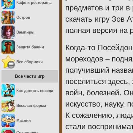
Кафе и рестораны
предметов и три в 
скачать игру Зов 
Остров
полная версия на 
Вампиры
Когда-то Посейдон
Защита башни
мореходов – подня
Все сборники
получивший назван
Все части игр
поселиться здесь, 
Как достать соседа
войн, болезней. О
искусство, науку, 
Веселая ферма
К сожалению, люди
Масяня
стали воспринимат
Сокровища