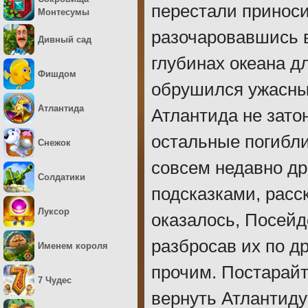
перестали приноси
Монтесумы
разочаровавшись в
Дивный сад
глубинах океана д
Фишдом
обрушился ужасный
Атлантида
Атлантида не зато
остальные погибли
Снежок
совсем недавно др
Солдатики
подсказками, расс
Луксор
оказалось, Посейд
разбросав их по д
Именем короля
прочим. Постарайт
7 Чудес
вернуть Атлантиду