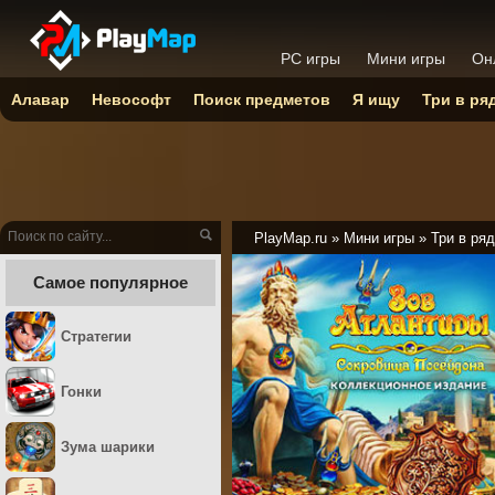
PC игры
Мини игры
Он
Алавар
Невософт
Поиск предметов
Я ищу
Три в ря
PlayMap.ru
»
Мини игры
»
Три в ряд
Самое популярное
Стратегии
Гонки
Зума шарики