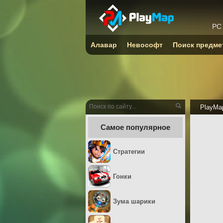
PC
Алавар
Невософт
Поиск предме
PlayMa
Самое популярное
Стратегии
Гонки
Зума шарики