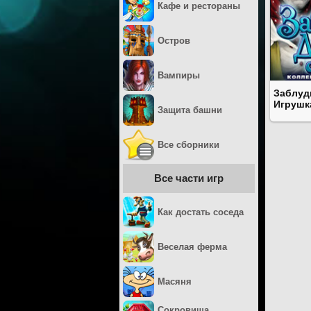
Кафе и рестораны
Остров
Вампиры
Заблуд
Игрушк
Защита башни
Все сборники
Все части игр
Как достать соседа
Веселая ферма
Масяня
Сокровища