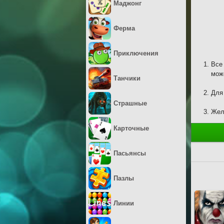
Маджонг
Ферма
Приключения
Все
мож
Танчики
Для
Страшные
Жел
Карточные
Пасьянсы
Пазлы
Линии