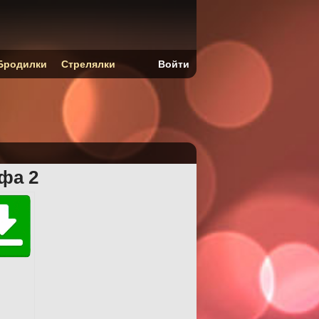
Бродилки
Стрелялки
Войти
фа 2