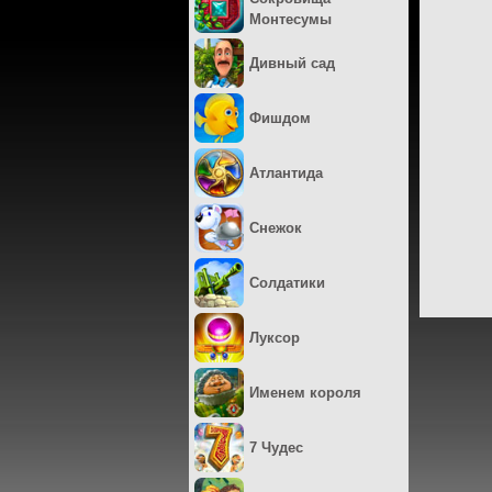
Монтесумы
Дивный сад
Фишдом
Атлантида
Снежок
Солдатики
Луксор
Именем короля
7 Чудес