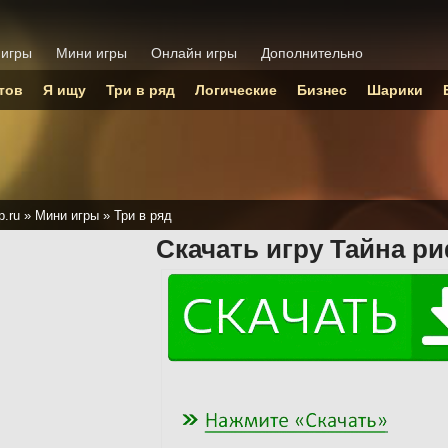
 игры
Мини игры
Онлайн игры
Дополнительно
тов
Я ищу
Три в ряд
Логические
Бизнес
Шарики
p.ru
»
Мини игры
»
Три в ряд
Скачать игру Тайна ри