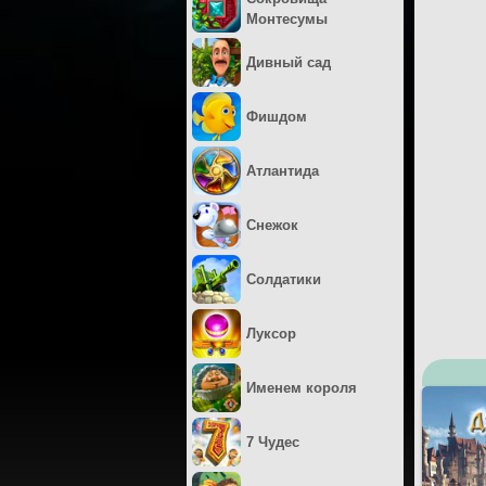
Монтесумы
Дивный сад
Фишдом
Атлантида
Снежок
Солдатики
Луксор
Именем короля
7 Чудес