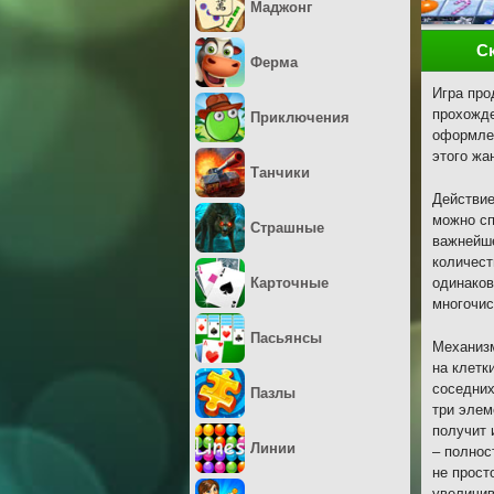
Маджонг
С
Ферма
Игра про
прохожде
Приключения
оформлен
этого жа
Танчики
Действие
можно сп
Страшные
важнейше
количест
Карточные
одинаков
многочис
Пасьянсы
Механизм
на клетк
соседних
Пазлы
три элем
получит 
Линии
– полнос
не прост
увеличив