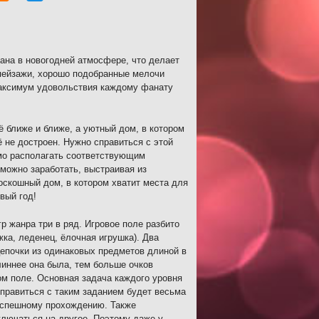
ана в новогодней атмосфере, что делает
пейзажи, хорошо подобранные мелочи
максимум удовольствия каждому фанату
ё ближе и ближе, а уютный дом, в котором
ё не достроен. Нужно справиться с этой
мо располагать соответствующим
можно заработать, выстраивая из
оскошный дом, в котором хватит места для
вый год!
р жанра три в ряд. Игровое поле разбито
жка, леденец, ёлочная игрушка). Два
епочки из одинаковых предметов длиной в
линнее она была, тем больше очков
вом поле. Основная задача каждого уровня
справиться с таким заданием будет весьма
 успешному прохождению. Также
ключаться на другое. Поэтому даже у