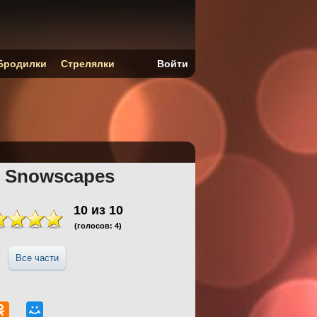
Бродилки
Стрелялки
Войти
: Snowscapes
10
из
10
(голосов:
4
)
Все части