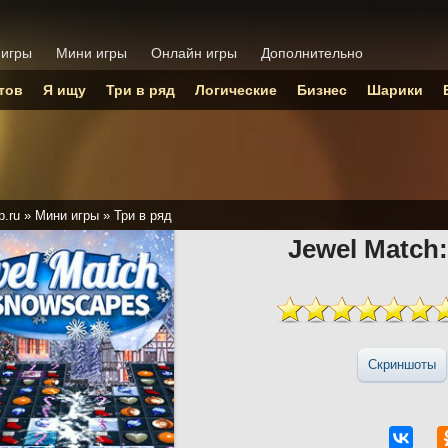
 игры
Мини игры
Онлайн игры
Дополнительно
тов
Я ищу
Три в ряд
Логические
Бизнес
Шарики
p.ru
»
Мини игры
»
Три в ряд
Jewel Match
Скриншоты