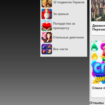
12 подвигов Геракла
За гранью
Полцарства за
Джевел
принцессу
Переза
Стильные девчонки
Все части
Спаси 
Отзывы 