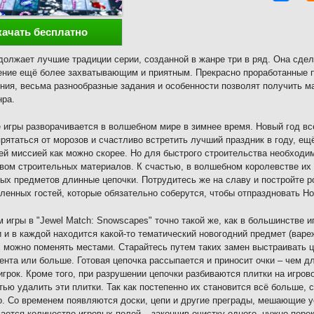
качать бесплатно
должает лучшие традиции серии, созданной в жанре три в ряд. Она сдел
ние ещё более захватывающим и приятным. Прекрасно проработанные 
ия, весьма разнообразные задания и особенности позволят получить 
нра.
 игры разворачивается в волшебном мире в зимнее время. Новый год вс
рятаться от морозов и счастливо встретить лучший праздник в году, ещ
й миссией как можно скорее. Но для быстрого строительства необходи
вом строительных материалов. К счастью, в волшебном королевстве их 
ых предметов длинные цепочки. Потрудитесь же на славу и постройте р
ленных гостей, которые обязательно соберутся, чтобы отпраздновать Но
 игры в "Jewel Match: Snowscapes" точно такой же, как в большинстве иг
и и в каждой находится какой-то тематический новогодний предмет (варе
 можно поменять местами. Старайтесь путем таких замен выстраивать ц
ента или больше. Готовая цепочка рассыпается и приносит очки – чем д
игрок. Кроме того, при разрушении цепочки разбиваются плитки на игро
тью удалить эти плитки. Так как постепенно их становится всё больше, 
о. Со временем появляются доски, цепи и другие преграды, мешающие
ается количество игровых полей – закончив очистку одного, нужно пере