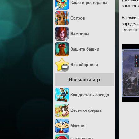
Кафе и рестораны
опытного
На очки,
Остров
определе
элементы
Вампиры
Защита башни
Все сборники
Все части игр
Как достать соседа
Веселая ферма
Масяня
Сокровища