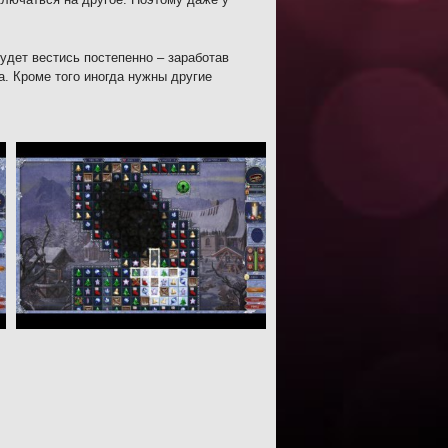
удет вестись постепенно – заработав
а. Кроме того иногда нужны другие