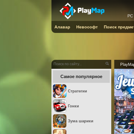
PC
Алавар
Невософт
Поиск предме
PlayMa
Самое популярное
Стратегии
Гонки
Зума шарики