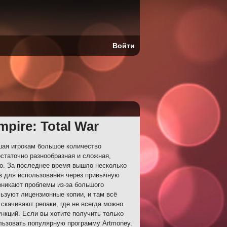
Войти
pire: Total War
шая игрокам большое количество
статочно разнообразная и сложная,
о. За последнее время вышло несколько
дов для использования через привычную
озникают проблемы из-за большого
ьзуют лицензионные копии, и там всё
 скачивают репаки, где не всегда можно
нкций. Если вы хотите получить только
ользовать популярную программу Artmoney.