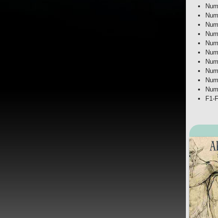
Num
NumP
Num
Num
Num
Num
Num
Num
Num
Num
F1-F