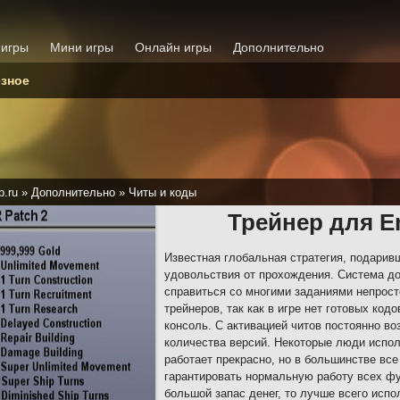
 игры
Мини игры
Онлайн игры
Дополнительно
зное
p.ru
»
Дополнительно
»
Читы и коды
Трейнер для Em
Известная глобальная стратегия, подарив
удовольствия от прохождения. Система до
справиться со многими заданиями непрост
трейнеров, так как в игре нет готовых ко
консоль. С активацией читов постоянно в
количества версий. Некоторые люди испол
работает прекрасно, но в большинстве все
гарантировать нормальную работу всех фу
большой запас денег, то лучше всего исп