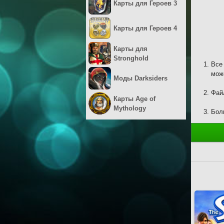
Карты для Героев 3
Карты для Героев 4
Карты для
Stronghold
Все
мож
Моды Darksiders
Файл
Карты Age of
Mythology
Бол