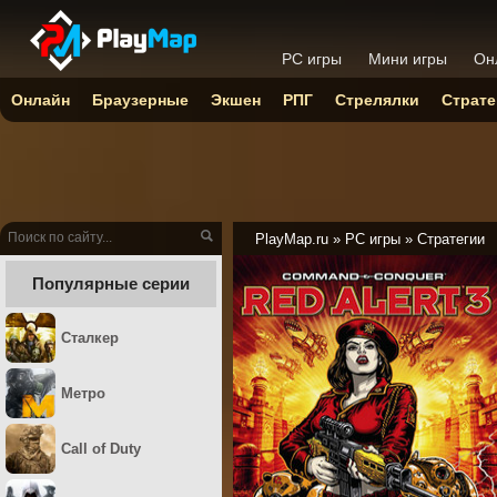
PC игры
Мини игры
Он
Онлайн
Браузерные
Экшен
РПГ
Стрелялки
Страте
PlayMap.ru
»
PC игры
»
Стратегии
Популярные серии
Сталкер
Метро
Call of Duty