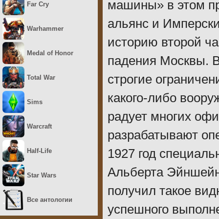
машины» в этом п
Far Cry
альянс и Имперск
Warhammer
историю второй час
Medal of Honor
падения Москвы. 
строгие ограничен
Total War
какого-либо воору
Sims
радует многих офи
Warcraft
разрабатывают оп
1927 год специаль
Half-Life
Альберта Эйншейна
Star Wars
получил такое вид
Все антологии
успешного выполн