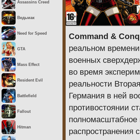
Assassins Creed
Ведьмак
Need for Speed
Command & Conque
реальном времени
GTA
военных сверхдерж
Mass Effect
во время эксперим
Resident Evil
реальности Вторая
Германия в ней во
Battlefield
противостоянии ст
Fallout
полномасштабное 
Hitman
распространения 