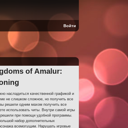
Войти
gdoms of Amalur:
oning
жно насладиться качественной графикой и
ме не слишком сложное, но получить все
 вы решили одним махом получить все
ете использовать читы. Внутри самой игры
с решили при помощи удобной программы.
большой набор дополнительных
ерсонажа всемогущим. Нарушать игровые