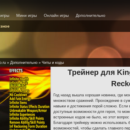
 игры
Мини игры
Онлайн игры
Дополнительно
зное
p.ru
»
Дополнительно
»
Читы и коды
Трейнер для Kin
Reck
Год назад вышла хорошая новинка, где мо
множеством сражений. Прохождение в сум
навыки и достижения порой сложно. Если
доступные возможности для героя, то мож
встроенных кодов не было, но этот вопро
Благодаря трейнеру можно использовать 
возможностей, чтобы сделать главного п