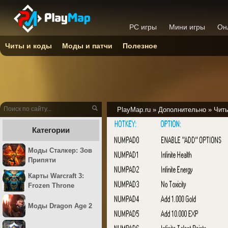
PC игры
Мини игры
Он
Читы и коды
Моды и патчи
Полезное
PlayMap.ru
»
Дополнительно
»
Читы
Категории
Моды Сталкер: Зов
Припяти
Карты Warcraft 3:
Frozen Throne
Моды Dragon Age 2