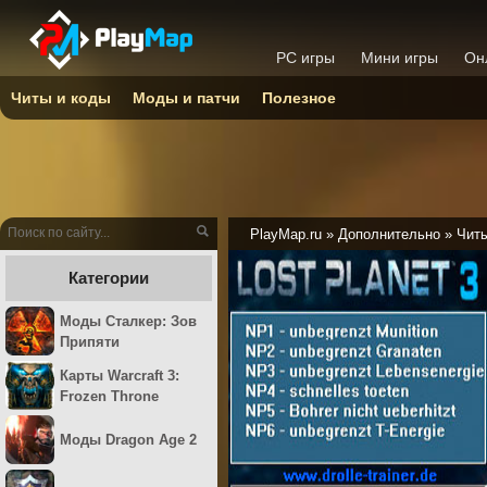
PC игры
Мини игры
Он
Читы и коды
Моды и патчи
Полезное
PlayMap.ru
»
Дополнительно
»
Читы
Категории
Моды Сталкер: Зов
Припяти
Карты Warcraft 3:
Frozen Throne
Моды Dragon Age 2