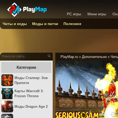
PC игры
Мини игры
Он
Читы и коды
Моды и патчи
Полезное
PlayMap.ru
»
Дополнительно
»
Читы
Категории
Моды Сталкер: Зов
Припяти
Карты Warcraft 3:
Frozen Throne
Моды Dragon Age 2