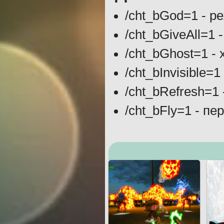
/cht_bGod=1 - р
/cht_bGiveAll=1
/cht_bGhost=1 -
/cht_bInvisible=
/cht_bRefresh=1
/cht_bFly=1 - п