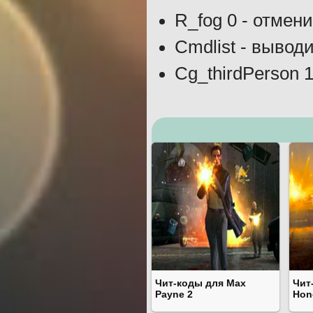
R_fog 0 - отмен
Cmdlist - вывод
Cg_thirdPerson 
Чит-коды для Max
Чит
Payne 2
Hono