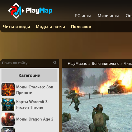
PC игры
Мини игры
Он
Читы и коды
Моды и патчи
Полезное
PlayMap.ru
»
Дополнительно
»
Читы
Категории
Моды Сталкер: Зов
Припяти
Карты Warcraft 3:
Frozen Throne
Моды Dragon Age 2