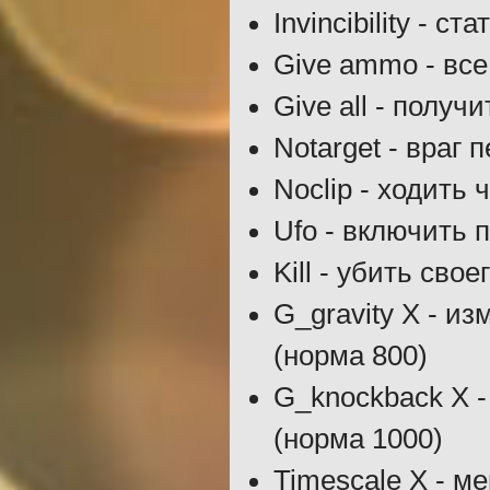
Invincibility - с
Give ammo - вс
Give all - полу
Notarget - враг 
Noclip - ходить 
Ufo - включить 
Kill - убить свое
G_gravity Х - и
(норма 800)
G_knockback Х -
(норма 1000)
Timescale Х - ме