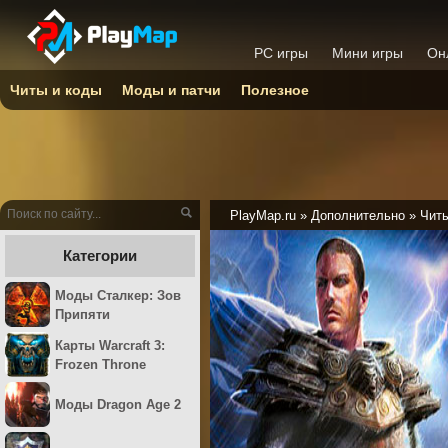
PC игры
Мини игры
Он
Читы и коды
Моды и патчи
Полезное
PlayMap.ru
»
Дополнительно
»
Читы
Категории
Моды Сталкер: Зов
Припяти
Карты Warcraft 3:
Frozen Throne
Моды Dragon Age 2