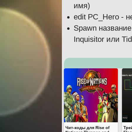
имя)
edit PC_Hero - 
Spawn название 
Inquisitor или T
Чит-коды для Rise of
Тре