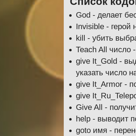
Список кодо
God - делает б
Invisible - геро
kill - убить выб
Teach All число
give It_Gold - 
указать число н
give It_Armor - 
give It_Ru_Tele
Give All - получ
help - выводит 
goto имя - пере