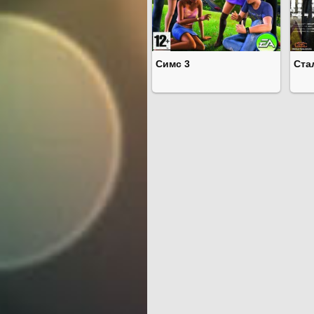
Симс 3
Ста