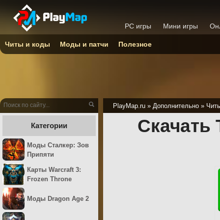
PC игры
Мини игры
Он
Читы и коды
Моды и патчи
Полезное
PlayMap.ru
»
Дополнительно
»
Читы
Скачать 
Категории
Моды Сталкер: Зов
Припяти
Карты Warcraft 3:
Frozen Throne
Моды Dragon Age 2