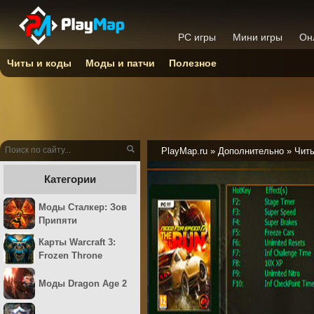
PC игры
Мини игры
Он
Читы и коды
Моды и патчи
Полезное
PlayMap.ru
»
Дополнительно
»
Читы
Категории
Моды Сталкер: Зов
Припяти
Карты Warcraft 3:
Frozen Throne
Моды Dragon Age 2