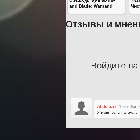
Чит-коды для Mount
Тре
and Blade: Warband
Чис
Отзывы и мнен
Войдите на 
Abdulaziz
1 октября 
У меня есть на java в