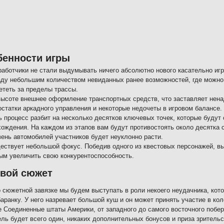
бенности игры
работчики не стали выдумывать ничего абсолютно нового касательно иг
аду небольшим количеством невиданных ранее возможностей, где можно 
ететь за пределы трассы.
высоте внешнее оформление транспортных средств, что заставляет нена
остатки аркадного управления и некоторые недочеты в игровом балансе.
ь процесс разбит на несколько десятков ключевых точек, которые будут
хождения. На каждом из этапов вам будут противостоять около десятка 
вень автомобилей участников будет неуклонно расти.
ествует небольшой фокус. Победив одного из квестовых персонажей, вы 
ым увеличить свою конкурентоспособность.
овой сюжет
 сюжетной завязке мы будем выступать в роли некоего неудачника, котор
баранку. У него назревает большой куш и он может принять участие в ко
е Соединенные штаты Америки, от западного до самого восточного побе
ль будет всего один, никаких дополнительных бонусов и приза зрительск