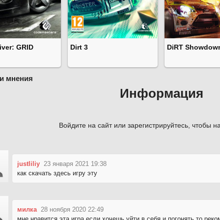
iver: GRID
Dirt 3
DiRT Showdow
и мнения
Информация
Войдите на сайт или зарегистрируйтесь, чтобы на
justliliy
23 января 2021 19:38
как скачать здесь игру эту
милка
28 ноября 2020 22:49
мне нравится эта игра.если хочешь уйти в себя и погонять то рек