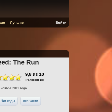
кие
Лучшие
Войти
eed: The Run
9,8
из
10
(голосов:
18
)
 ноября 2011 года
Чит-коды
все части