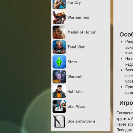
Far Cry
Warhammer
Medal of Honor
Осо
Раз
Total War
арк
выл
На 
Sims
нед
Вес
про
Warcraft
уро
Сущ
Half-Life
сам
Игр
Star Wars
Согласно
крутить 
Все антологии
через вс
Победите