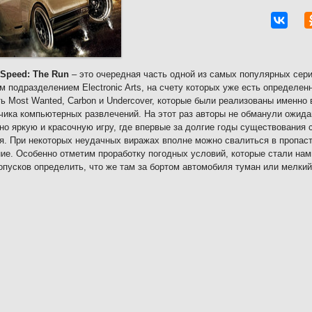
 Speed: The Run
– это очередная часть одной из самых популярных сер
м подразделением Electronic Arts, на счету которых уже есть определе
ь Most Wanted, Carbon и Undercover, которые были реализованы именно
чика компьютерных развлечений. На этот раз авторы не обманули ожида
но яркую и красочную игру, где впервые за долгие годы существования 
я. При некоторых неудачных виражах вполне можно свалиться в пропас
ие. Особенно отметим проработку погодных условий, которые стали нам
опусков определить, что же там за бортом автомобиля туман или мелкий