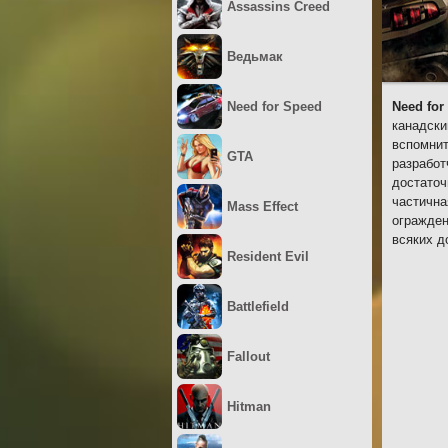
Assassins Creed
Ведьмак
Need for Speed
Need for
канадски
вспомнит
GTA
разработ
достаточ
частична
Mass Effect
огражден
всяких д
Resident Evil
Battlefield
Fallout
Hitman