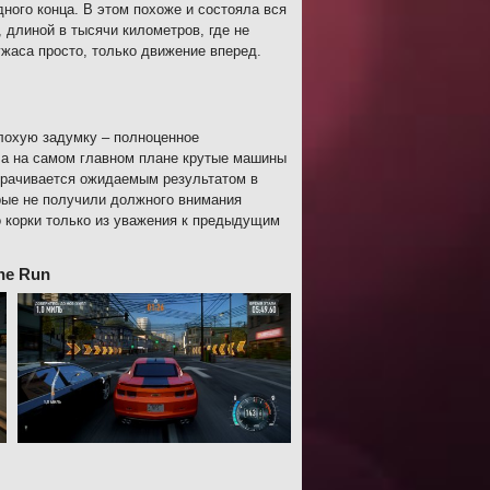
дного конца. В этом похоже и состояла вся
 длиной в тысячи километров, где не
жаса просто, только движение вперед.
плохую задумку – полноценное
, а на самом главном плане крутые машины
борачивается ожидаемым результатом в
орые не получили должного внимания
до корки только из уважения к предыдущим
he Run