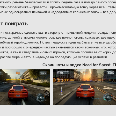
атянуть ремень безопасности и топить педаль газа в пол до самого побе
умки разработчика – провести широкомасштабную гонку через все штаты,
ылых однообразных пейзажей и надоедливых кольцевых гонок – все до у
т поиграть
и постарались сделать шаг в сторону от привычной модели, создав не
ние, длиной в тысячи километров, где полно погонь, красивых девушек
лебимый герой-одиночка. Но вот гладкость идеи на бумаге, не всегда о
ак и произошло с очередной частью знаменитой серии гоночных игр, кот
чиков, а как и следствие и самих игроков, которые прошли ее от корки 
красоте мира и авто, в надежде на последующие успехи в развитии.
Скриншоты и видео Need for Speed: T