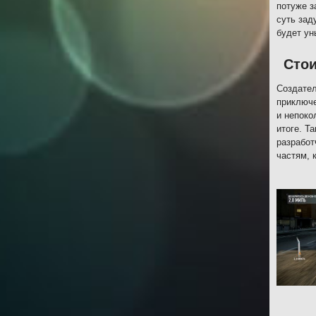
потуже з
суть зад
будет ун
Стои
Создател
приключе
и непоко
итоге. Т
разработ
частям, 