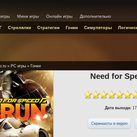
 игры
Мини игры
Онлайн игры
Дополнительно
Г
Стрелялки
Стратегии
Гонки
Симуляторы
Логичес
p.ru
»
PC игры
»
Гонки
Need for Sp
Дата выхода:
17
Скриншоты и видео