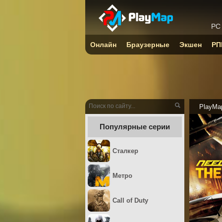
PC
Онлайн
Браузерные
Экшен
РП
PlayMa
Популярные серии
Сталкер
Метро
Call of Duty