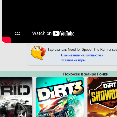
Где скачать Need for Speed: The Run на ко
Скачивание на компьютер
Установка игры
Похожее в жанре Гонки