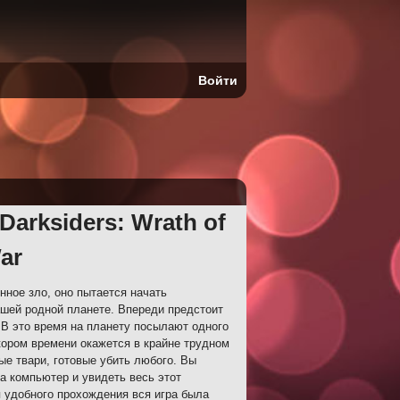
Войти
arksiders: Wrath of
ar
нное зло, оно пытается начать
ашей родной планете. Впереди предстоит
 В это время на планету посылают одного
кором времени окажется в крайне трудном
ые твари, готовые убить любого. Вы
на компьютер и увидеть весь этот
 удобного прохождения вся игра была