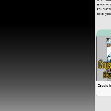
приятно 
компьюте
этом уст
Crysis 