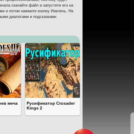
ачала скачайте файл и запустите его на
ми и потом нажмите кнопку Извлечь. На
ными диалогами и подсказками.
оев меча
Русификатор Crusader
Kings 2