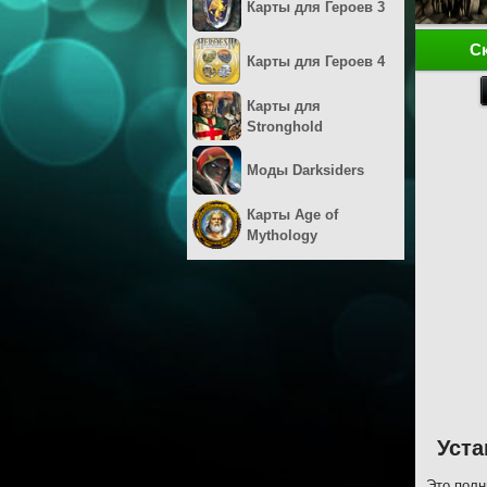
Карты для Героев 3
С
Карты для Героев 4
Карты для
Stronghold
Моды Darksiders
Карты Age of
Mythology
Уста
Это полн