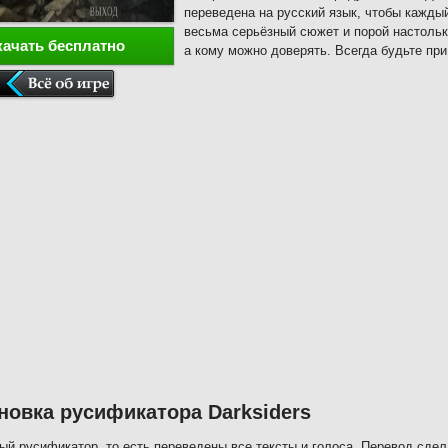
переведена на русский язык, чтобы каждый
весьма серьёзный сюжет и порой настолько
качать бесплатно
а кому можно доверять. Всегда будьте при
новка русификатора Darksiders
ый русификатор, то есть переведены все тексты и голоса. Перевод сде