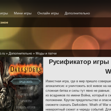
 игры
Мини игры
Онлайн игры
Дополнительно
зное
p.ru
»
Дополнительно
»
Моды и патчи
Русификатор игры D
W
Известная игра, где в мир пришло соверше
апокалипсис и уничтожить всё живое на н
сложная битва и силы тут явно не равные.
из всадников по имени Война, который в с
положении. Кругом предательство и опасн
сможете скачать Darksiders: Wrath of War 
невероятный сюжет и череду событий. Для