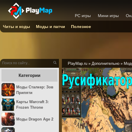
PC игры
Мини игры
Он
Читы и коды
Моды и патчи
Полезное
PlayMap.ru
»
Дополнительно
»
Моды
Категории
Моды Сталкер: Зов
Припяти
Карты Warcraft 3:
Frozen Throne
Моды Dragon Age 2