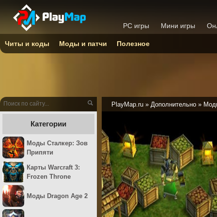
PC игры
Мини игры
Он
Читы и коды
Моды и патчи
Полезное
PlayMap.ru
»
Дополнительно
»
Моды
Категории
Моды Сталкер: Зов
Припяти
Карты Warcraft 3:
Frozen Throne
Моды Dragon Age 2