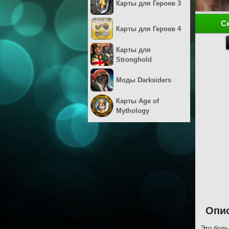
Карты для Героев 3
С
Карты для Героев 4
Карты для
Stronghold
Моды Darksiders
Карты Age of
Mythology
Опи
Это боль