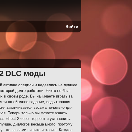
Войти
t 2 DLC моды
ей активно следили и надеялись на лучшее.
которой долго работали. Никто не был
х в своём роде. Вы начинаете играть за
ется на обычное задание, ведь главная
сия заканчивается весьма печально для
абля. Теперь только вы можете узнать
s Effect 2 через торрент и установить.
лучше, диалогов весьма много, поэтому
у, где вы сами пишите историю. Каждое