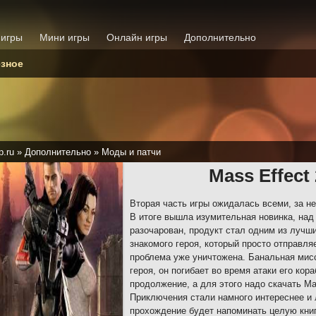
 игры
Мини игры
Онлайн игры
Дополнительно
зное
p.ru
»
Дополнительно
»
Моды и патчи
Mass Effec
Вторая часть игры ожидалась всеми, за н
В итоге вышла изумительная новинка, над 
разочарован, продукт стал одним из лучши
знакомого героя, который просто отправля
проблема уже уничтожена. Банальная мис
героя, он погибает во время атаки его кор
продолжение, а для этого надо скачать Mas
Приключения стали намного интереснее и 
прохождение будет напоминать целую книг