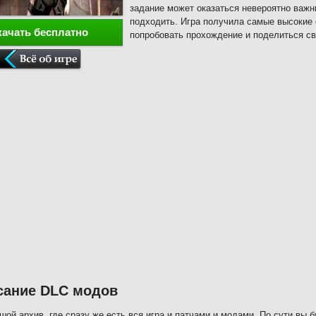
задание может оказаться невероятно важн
подходить. Игра получила самые высокие 
качать бесплатно
попробовать прохождение и поделиться с
сание DLC модов
шой архив, где сразу же есть вся игра и патчами и модами. По сути вы 