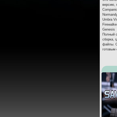
версию, 
Companio
Normandy
Umbra Vi
Firewalke
Genesis
Полный с
сборка, 
файлы. С
готовым 