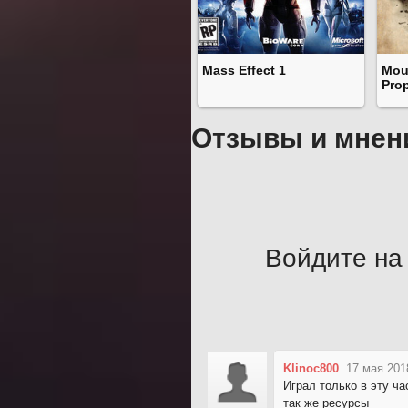
Mass Effect 1
Mou
Pro
Отзывы и мнен
Войдите на 
Klinoc800
17 мая 201
Играл только в эту ча
так же ресурсы