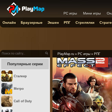
PC игры
Мини игры
Он
Онлайн
Браузерные
Экшен
РПГ
Стрелялки
Страте
PlayMap.ru
»
PC игры
»
РПГ
Популярные серии
Сталкер
Метро
Call of Duty