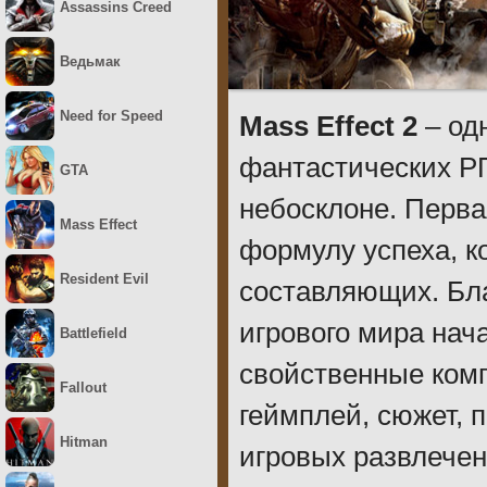
Assassins Creed
Ведьмак
Need for Speed
Mass Effect 2
– од
фантастических РП
GTA
небосклоне. Перва
Mass Effect
формулу успеха, к
Resident Evil
составляющих. Бл
игрового мира нач
Battlefield
свойственные комп
Fallout
геймплей, сюжет, 
Hitman
игровых развлечен