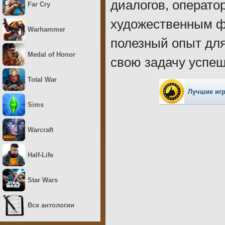
диалогов, операто
Far Cry
художественным ф
Warhammer
полезный опыт для
Medal of Honor
свою задачу успеш
Total War
Лучшие иг
Sims
Warcraft
Half-Life
Star Wars
Все антологии