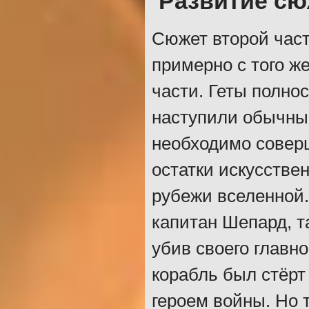
Развитие сю
Сюжет второй част
примерно с того ж
части. Геты полно
наступили обычные
необходимо совер
остатки искусстве
рубежи вселенной. 
капитан Шепард, т
убив своего главно
корабль был стёрт
героем войны. Но 