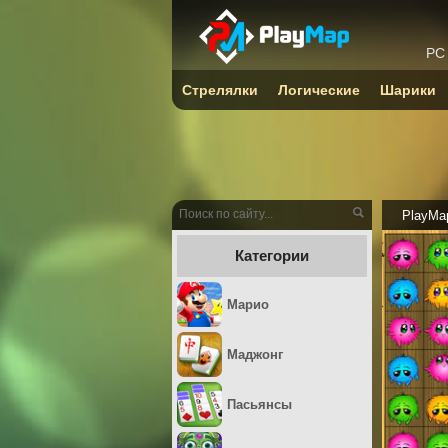
PC
Стрелялки
Логические
Шарики
PlayMa
Категории
Марио
Маджонг
Пасьянсы