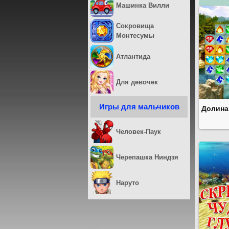
Машинка Вилли
Сокровища
Монтесумы
Атлантида
Для девочек
Игры для мальчиков
Долина
Человек-Паук
Черепашка Ниндзя
Наруто