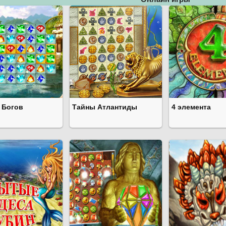
 Богов
Тайны Атлантиды
4 элемента