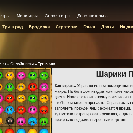
 игры
Мини игры
Онлайн игры
Дополнительно
Три в ряд
Бродилки
Стратегии
Гонки
Драки
На дв
p.ru
»
Онлайн игры
»
Три в ряд
Шарики 
Как играть:
Управление при помощи мышки
жанра. На большом квадратном поле наход
цвета. Надо составить прямую линию из т
чтобы они смогли пропасть. Справа есть 
заполнить прежде, чем закончится время.
тут можно потренировать реакцию, а даль
прекрасно подойдёт взрослым и детям.