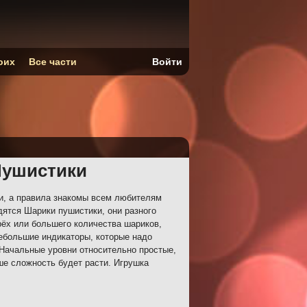
оих
Все части
Войти
Пушистики
, а правила знакомы всем любителям
ятся Шарики пушистики, они разного
рёх или большего количества шариков,
небольшие индикаторы, которые надо
 Начальные уровни относительно простые,
ше сложность будет расти. Игрушка