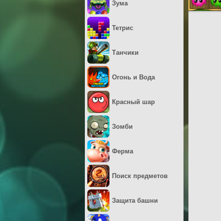
Зума
Тетрис
Танчики
Огонь и Вода
Красный шар
Зомби
Ферма
Поиск предметов
Защита башни