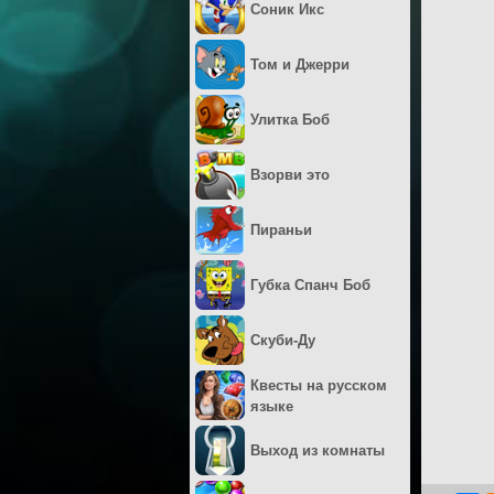
Соник Икс
Том и Джерри
Улитка Боб
Взорви это
Пираньи
Губка Спанч Боб
Скуби-Ду
Квесты на русском
языке
Выход из комнаты