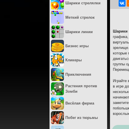
Шарики стрелялки
Меткий стрелок
Шарики 
Шарики линии
графика,
виртуаль
Бизнес игры
зрелище.
которые 
двигатьс
Кликеры
группы о
Перемеща
Приключения
Играйте 
Растения против
в игре д
Зомби
нескольк
начинают
заметите
Весёлая ферма
побольше
взрослых
Побег из тюрьмы