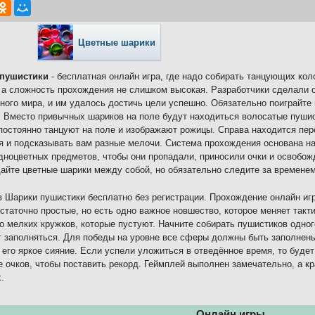
Цветные шарики
пушистики
- бесплатная онлайн игра, где надо собирать танцующих кол
 а сложность прохождения не слишком высокая. Разработчики сделали 
ного мира, и им удалось достичь цели успешно. Обязательно поиграйте 
 Вместо привычных шариков на поле будут находиться волосатые пуши
постоянно танцуют на поле и изображают рожицы. Справа находится пер
я и подсказывать вам разные мелочи. Система прохождения основана на
дноцветных предметов, чтобы они пропадали, приносили очки и освобож
йте цветные шарики между собой, но обязательно следите за временем,
в Шарики пушистики бесплатно без регистрации. Прохождение онлайн иг
остаточно простые, но есть одно важное новшество, которое меняет такт
о мелких кружков, которые пустуют. Начните собирать пушистиков одног
 заполняться. Для победы на уровне все сферы должны быть заполнены
 его яркое сияние. Если успели уложиться в отведённое время, то буде
 очков, чтобы поставить рекорд. Геймплей выполнен замечательно, а кр
.
Онлайн игры