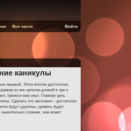
оих
Все части
Войти
ние каникулы
ко мышкой. Этого вполне достаточно,
раивая из них цепочки длиной в три и
ают, принося вам опыт. Главная цель
литки. Сделать это несложно – достаточно
литки будут удалены, уровень будет
о значительно сложнее, чем может