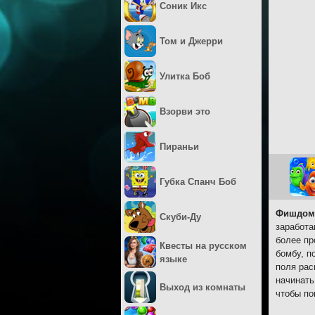
Соник Икс
Том и Джерри
Улитка Боб
Взорви это
Пираньи
Губка Спанч Боб
Фишдом 
Скуби-Ду
заработа
более пр
Квесты на русском
бомбу, п
языке
поля рас
начинать
Выход из комнаты
чтобы по