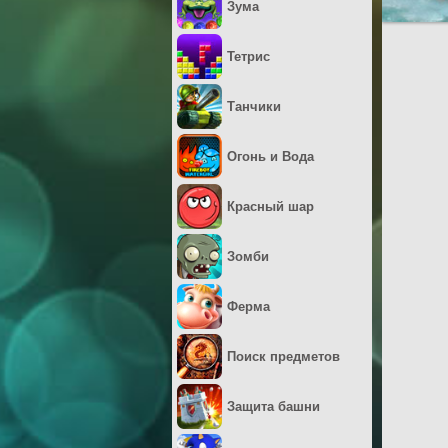
Зума
Тетрис
Танчики
Огонь и Вода
Красный шар
Зомби
Ферма
Поиск предметов
Защита башни