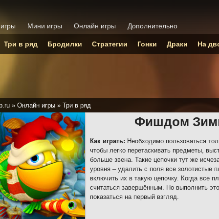
 игры
Мини игры
Онлайн игры
Дополнительно
Три в ряд
Бродилки
Стратегии
Гонки
Драки
На дв
p.ru
»
Онлайн игры
»
Три в ряд
Фишдом Зим
Как играть:
Необходимо пользоваться толь
чтобы легко перетаскивать предметы, выст
больше звена. Такие цепочки тут же исчез
уровня – удалить с поля все золотистые п
включить их в такую цепочку. Когда все п
считаться завершённым. Но выполнить эт
показаться на первый взгляд.