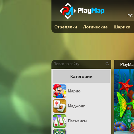
PC
Стрелялки
Логические
Шарики
PlayMa
Категории
Марио
Маджонг
Пасьянсы