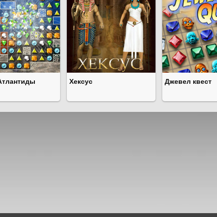
Атлантиды
Хексус
Джевел квест