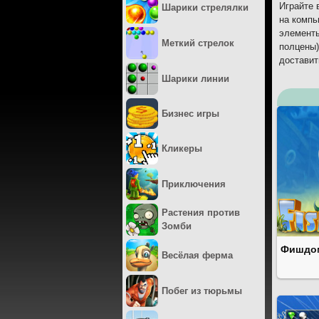
Играйте 
Шарики стрелялки
на компь
элементы
Меткий стрелок
полцены)
доставит
Шарики линии
Бизнес игры
Кликеры
Приключения
Растения против
Зомби
Фишдо
Весёлая ферма
Побег из тюрьмы