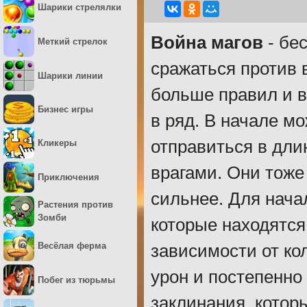
Шарики стрелялки
Война магов
- бес
Меткий стрелок
сражаться против 
Шарики линии
больше правил и в
Бизнес игры
в ряд. В начале мо
отправиться в дли
Кликеры
врагами. Они тоже
Приключения
сильнее. Для нача
Растения против
Зомби
которые находятся
Весёлая ферма
зависимости от ко
урон и постепенно
Побег из тюрьмы
заклинания, котор