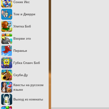
Соник Икс
Том и Джерри
Улитка Боб
Взорви это
Пираньи
Губка Спанч Боб
Скуби-Ду
Квесты на русском
языке
Выход из комнаты