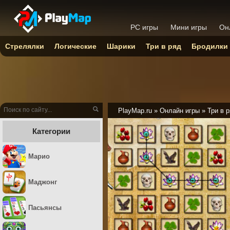
PC игры
Мини игры
Он
Стрелялки
Логические
Шарики
Три в ряд
Бродилки
PlayMap.ru
»
Онлайн игры
»
Три в 
Категории
Марио
Маджонг
Пасьянсы