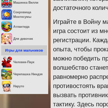
Машинка Вилли
достаточного колич
Сокровища
Монтесумы
Играйте в Войну м
Атлантида
игра состоит из м
регистрации. Кажд
Для девочек
опыта, чтобы прок
Игры для мальчиков
можно победить пр
Человек-Паук
волшебство стане
Черепашка Ниндзя
равномерно распре
противостоять вра
Наруто
вызвать противник
тактику. Здесь по