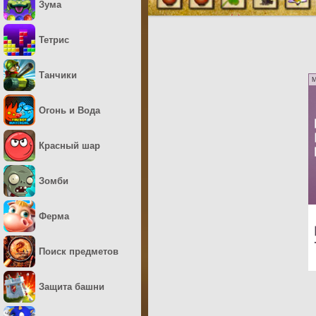
Зума
Тетрис
Танчики
M
Огонь и Вода
Красный шар
Зомби
Ферма
Поиск предметов
Защита башни