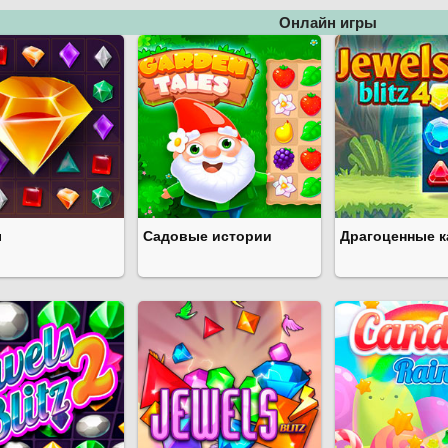
Онлайн игры
ы
Садовые истории
Драгоценные к