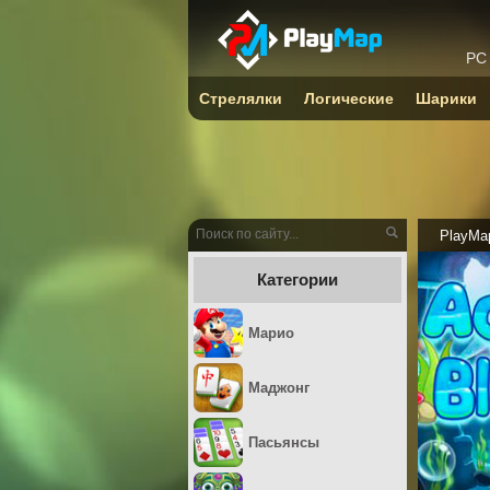
PC
Стрелялки
Логические
Шарики
PlayMa
Категории
Марио
Маджонг
Пасьянсы