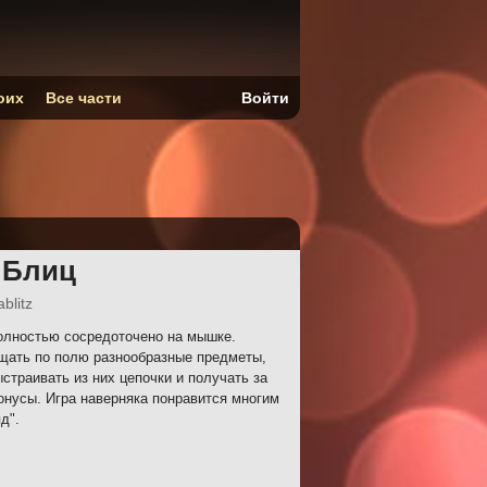
оих
Все части
Войти
 Блиц
blitz
олностью сосредоточено на мышке.
ещать по полю разнообразные предметы,
страивать из них цепочки и получать за
нусы. Игра наверняка понравится многим
д".