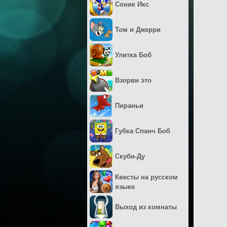
Соник Икс
Том и Джерри
Улитка Боб
Взорви это
Пираньи
Губка Спанч Боб
Скуби-Ду
Квесты на русском
языке
Выход из комнаты