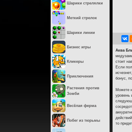
Шарики стрелялки
Меткий стрелок
Шарики линии
Бизнес игры
Аква Бл
медузами
Кликеры
стоит на
Если пол
исчезнет
Приключения
бонус, п
Растения против
Можете и
Зомби
уровень 
следующи
Весёлая ферма
сосредот
аккуратн
действий
Побег из тюрьмы
то приде