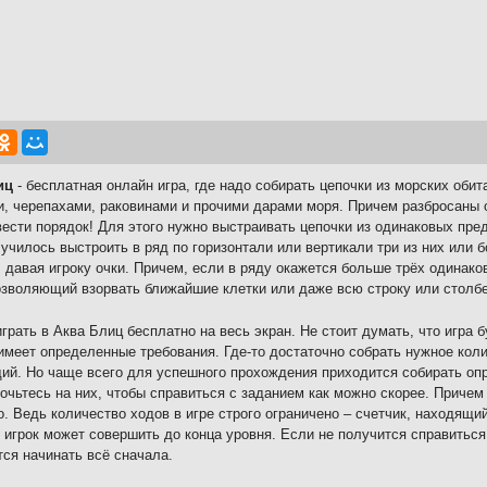
иц
- бесплатная онлайн игра, где надо собирать цепочки из морских обит
, черепахами, раковинами и прочими дарами моря. Причем разбросаны о
вести порядок! Для этого нужно выстраивать цепочки из одинаковых пре
училось выстроить в ряд по горизонтали или вертикали три из них или 
, давая игроку очки. Причем, если в ряду окажется больше трёх одинако
озволяющий взорвать ближайшие клетки или даже всю строку или столбе
грать в Аква Блиц бесплатно на весь экран. Не стоит думать, что игра б
имеет определенные требования. Где-то достаточно собрать нужное коли
й. Но чаще всего для успешного прохождения приходится собирать оп
очьтесь на них, чтобы справиться с заданием как можно скорее. Приче
о. Ведь количество ходов в игре строго ограничено – счетчик, находящи
 игрок может совершить до конца уровня. Если не получится справиться 
тся начинать всё сначала.