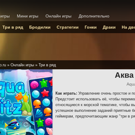
 игры
Мини игры
Онлайн игры
Дополнительно
Три в ряд
Бродилки
Стратегии
Гонки
Драки
На дв
p.ru
»
Онлайн игры
»
Три в ряд
Аква
Aqua
Как играть:
Управление очень простое и п
Предстоит использовать её, чтобы перем
относящиеся к морской тематике, чтобы вы
успешное выполнение заданий приятные бо
геймерам, предпочитающим жанр "три в ря