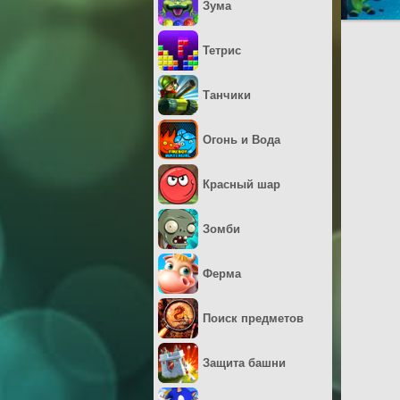
Зума
Тетрис
Танчики
Огонь и Вода
Красный шар
Зомби
Ферма
Поиск предметов
Защита башни