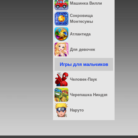
Машинка Вилли
Сокровища
Монтесумы
Атлантида
Для девочек
Игры для мальчиков
Человек-Паук
Черепашка Ниндзя
Наруто