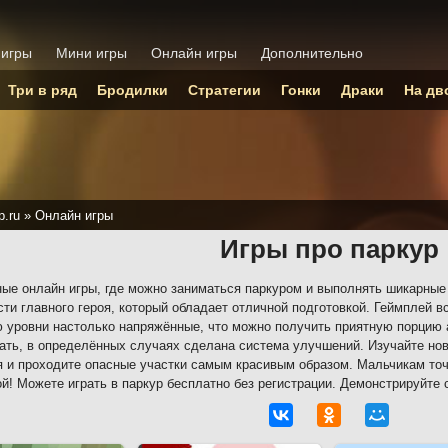
 игры
Мини игры
Онлайн игры
Дополнительно
Три в ряд
Бродилки
Стратегии
Гонки
Драки
На дв
p.ru
»
Онлайн игры
Игры про паркур
ые онлайн игры, где можно заниматься паркуром и выполнять шикарные
сти главного героя, который обладает отличной подготовкой. Геймплей в
 уровни настолько напряжённые, что можно получить приятную порцию 
ать, в определённых случаях сделана система улучшений. Изучайте но
 и проходите опасные участки самым красивым образом. Мальчикам точ
й! Можете играть в паркур бесплатно без регистрации. Демонстрируйте 