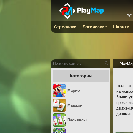
PC
Стрелялки
Логические
Шарики
PlayMa
Категории
Бесплатн
Марио
на ловко
Зачастую
прокачив
Маджонг
движения
динамико
Пасьянсы