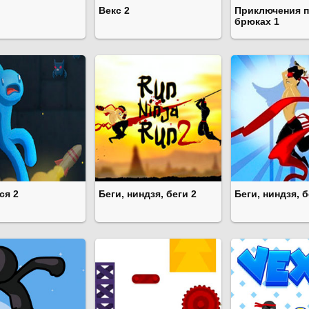
Векс 2
Приключения п
брюках 1
ся 2
Беги, ниндзя, беги 2
Беги, ниндзя, б