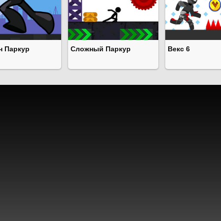
н Паркур
Сложный Паркур
Векс 6