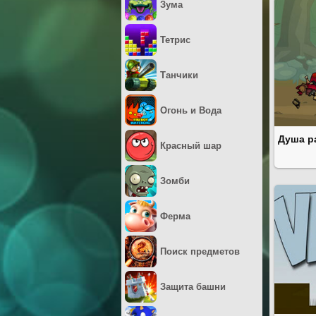
Зума
Тетрис
Танчики
Огонь и Вода
Душа р
Красный шар
Зомби
Ферма
Поиск предметов
Защита башни