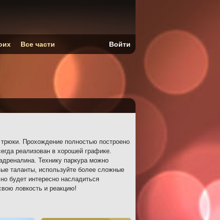
оих
Все части
Войти
 трюки. Прохождение полностью построено
сегда реализован в хорошей графике.
адреналина. Технику паркура можно
вые таланты, используйте более сложные
но будет интересно насладиться
свою ловкость и реакцию!