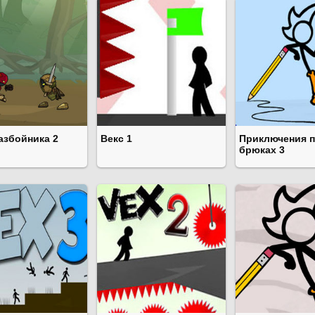
азбойника 2
Векс 1
Приключения п
брюках 3