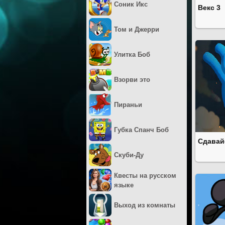
Соник Икс
Векс 3
Том и Джерри
Улитка Боб
Взорви это
Пираньи
Губка Спанч Боб
Сдавай
Скуби-Ду
Квесты на русском
языке
Выход из комнаты