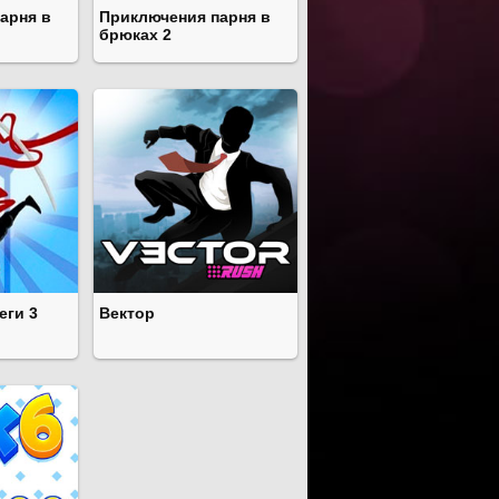
арня в
Приключения парня в
брюках 2
еги 3
Вектор