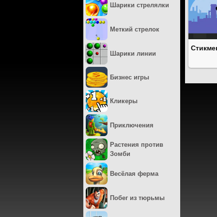
Шарики стрелялки
Меткий стрелок
Стикме
Шарики линии
Бизнес игры
Кликеры
Приключения
Растения против
Зомби
Весёлая ферма
Побег из тюрьмы