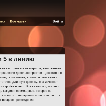
оих
Все части
Войти
 5 в линию
жен выстраивать из шариков, выложенных
 Управление довольно простое – достаточно
ликнуть по клетке, в которую его нужно
таточно длинную цепочку, она исчезнет,
 постройке новых. Всё кажется довольно
дь каждое перемещение, которое не
 к тому, что на игровом поле появляются
т процесс прохождения.