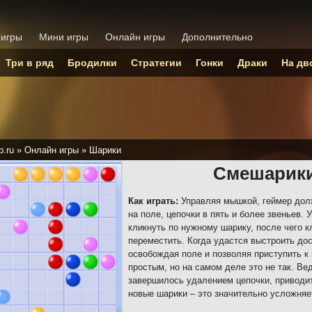
 игры
Мини игры
Онлайн игры
Дополнительно
Три в ряд
Бродилки
Стратегии
Гонки
Драки
На дв
p.ru
»
Онлайн игры
»
Шарики
Смешарики
Как играть:
Управляя мышкой, геймер дол
на поле, цепочки в пять и более звеньев.
кликнуть по нужному шарику, после чего к
переместить. Когда удастся выстроить дос
освобождая поле и позволяя приступить к
простым, но на самом деле это не так. Ве
завершилось удалением цепочки, приводит
новые шарики – это значительно усложняе