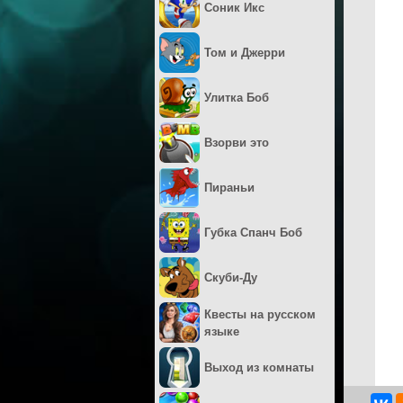
Соник Икс
Том и Джерри
Улитка Боб
Взорви это
Пираньи
Губка Спанч Боб
Скуби-Ду
Квесты на русском
языке
Выход из комнаты