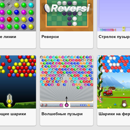
е линии
Реверси
Стрелок пузы
щие шарики
Волшебные пузыри
Шарики на фе