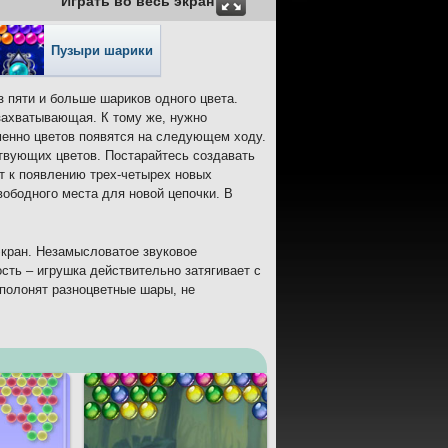
Играть во весь экран
Пузыри шарики
з пяти и больше шариков одного цвета.
захватывающая. К тому же, нужно
именно цветов появятся на следующем ходу.
ствующих цветов. Постарайтесь создавать
т к появлению трех-четырех новых
вободного места для новой цепочки. В
экран. Незамысловатое звуковое
сть – игрушка действительно затягивает с
аполонят разноцветные шары, не