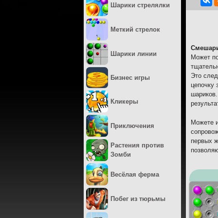
Шарики стрелялки
Меткий стрелок
Смешари
Шарики линии
Может по
тщательн
Это след
Бизнес игры
цепочку 
шариков.
Кликеры
результа
Можете и
Приключения
сопровож
первых ж
Растения против
позволяю
Зомби
Весёлая ферма
Побег из тюрьмы