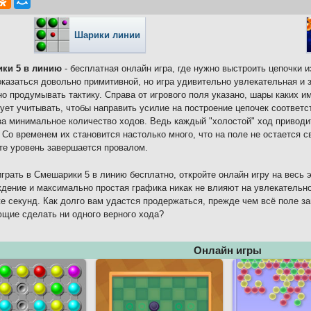
Шарики линии
ки 5 в линию
- бесплатная онлайн игра, где нужно выстроить цепочки и
казаться довольно примитивной, но игра удивительно увлекательная и 
о продумывать тактику. Справа от игрового поля указано, шары каких 
ует учитывать, чтобы направить усилие на построение цепочек соответ
за минимальное количество ходов. Ведь каждый "холостой" ход приводи
 Со временем их становится настолько много, что на поле не остается с
те уровень завершается провалом.
грать в Смешарики 5 в линию бесплатно, откройте онлайн игру на весь 
дение и максимально простая графика никак не влияют на увлекательно
е секунд. Как долго вам удастся продержаться, прежде чем всё поле з
щие сделать ни одного верного хода?
Онлайн игры