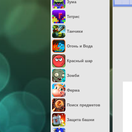
Зума
Тетрис
Танчики
Огонь и Вода
Красный шар
Зомби
Ферма
Поиск предметов
Защита башни