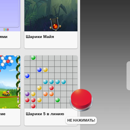
рями
Шарики Майя
рме
Шарики 5 в линию
НЕ НАЖИМАТЬ!