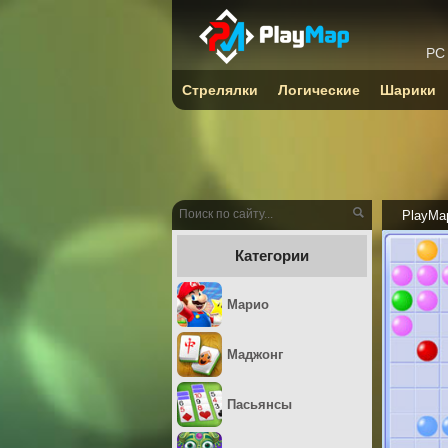
PC
Стрелялки
Логические
Шарики
PlayMa
Категории
Марио
Маджонг
Пасьянсы