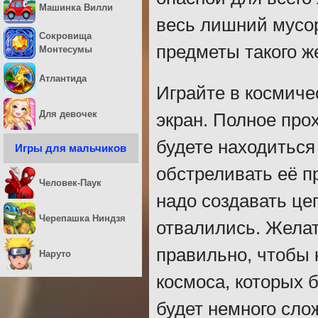
Машинка Вилли
весь лишний мусор
Сокровища
предметы такого ж
Монтесумы
Атлантида
Играйте в космиче
Для девочек
экран. Полное про
будете находиться 
Игры для мальчиков
обстреливать её п
Человек-Паук
надо создавать цеп
Черепашка Ниндзя
отвалились. Желат
правильно, чтобы 
Наруто
космоса, которых 
будет немного сло