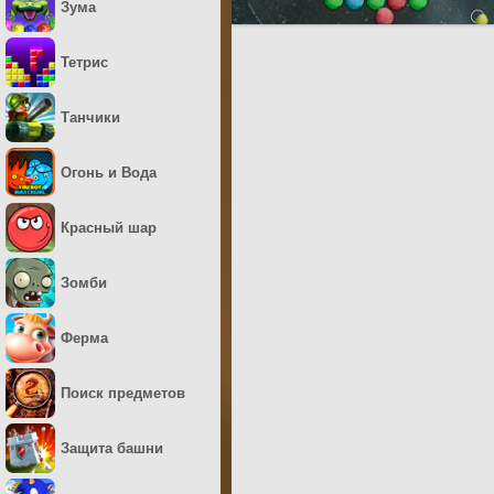
Зума
Тетрис
Танчики
Огонь и Вода
Красный шар
Зомби
Ферма
Поиск предметов
Защита башни