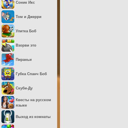
Соник Икс
Том и Джерри
Улитка Боб
Взорви это
Пираньи
Губка Спанч Боб
Скуби-Ду
Квесты на русском
языке
Выход из комнаты