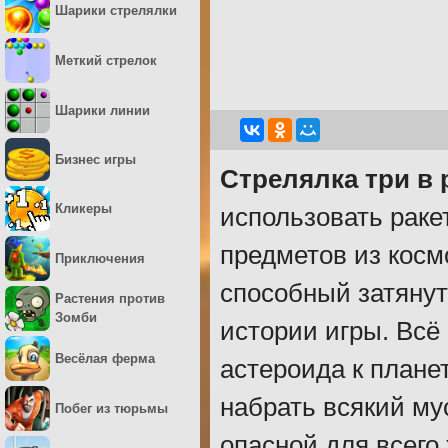
Шарики стрелялки
Меткий стрелок
Шарики линии
Бизнес игры
Стрелялка три в 
Кликеры
использовать раке
предметов из косм
Приключения
способный затянут
Растения против
Зомби
истории игры. Всё
Весёлая ферма
астероида к плане
набрать всякий мус
Побег из тюрьмы
опасной для всего