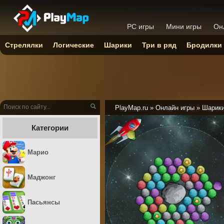
PC игры
Мини игры
Он
Стрелялки
Логические
Шарики
Три в ряд
Бродилки
PlayMap.ru
»
Онлайн игры
»
Шарик
Категории
Марио
Маджонг
Пасьянсы