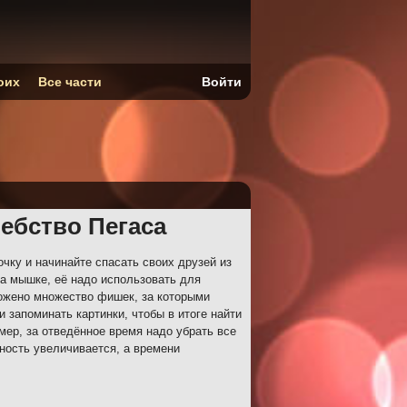
оих
Все части
Войти
ебство Пегаса
чку и начинайте спасать своих друзей из
на мышке, её надо использовать для
ложено множество фишек, за которыми
и запоминать картинки, чтобы в итоге найти
мер, за отведённое время надо убрать все
ность увеличивается, а времени