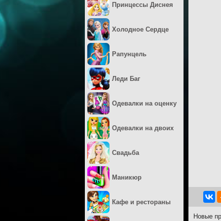
Принцессы Диснея
Холодное Сердце
Рапунцель
Леди Баг
Одевалки на оценку
Одевалки на двоих
Свадьба
Маникюр
Кафе и рестораны
Новые пр