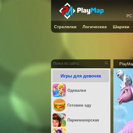
PC
Стрелялки
Логические
Шарики
PlayMa
Игры для девочек
Одевалки
Готовим еду
Парикмахерская