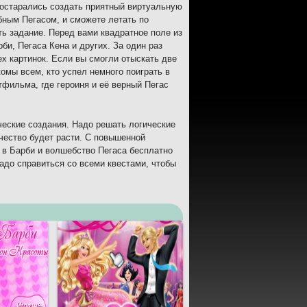
 постарались создать приятный виртуальную
бным Пегасом, и сможете летать по
ть задание. Перед вами квадратное поле из
би, Пегаса Кена и других. За один раз
х картинок. Если вы смогли отыскать две
омы всем, кто успел немного поиграть в
тфильма, где героиня и её верный Пегас
ческие создания. Надо решать логические
ичество будет расти. С повышенной
 в Барби и волшебство Пегаса бесплатно
адо справиться со всеми квестами, чтобы