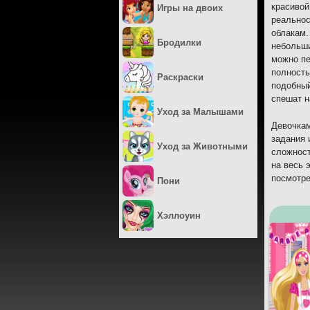
красивой
Игры на двоих
реальнос
облакам.
Бродилки
небольши
можно пе
полность
Раскраски
подобный
спешат н
Уход за Малышами
Девочкам
задания 
Уход за Животными
сложност
на весь 
посмотр
Пони
Хэллоуин