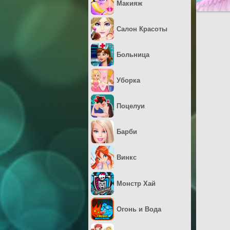
Макияж
Салон Красоты
Больница
Уборка
Поцелуи
Барби
Винкс
Монстр Хай
Огонь и Вода