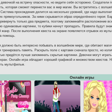
 девочкой на встречу опасности, но ведите себя осторожно. Создатели
ть, которая сможет перенести вас в мир магии. Вы встретитесь с волше
 Система прохождения делится на несколько уровней, где надо выполни
х прямоугольников. За ними скрывается образ определённого героя: Бар
ревернуть только два предмета, поэтому запоминайте расположение все
ю одинаковые картинки, то кубики начнут пропадать. Правила будут знак
 жанр. После выполнения квеста на экране появляется отрывок из муль
а помощь.
 должно быть интересно побывать в волшебном мире, где обитают маги
и тренировать память. Раскрыть поле с картами сначала просто, но кол
ью придётся лучше запоминать скрытые картинки. Девочки могут играть
экран. Онлайн игра обладает хорошей графикой и множеством квестов. Н
еть мультфильм.
Онлайн игры