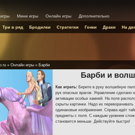
 игры
Мини игры
Онлайн игры
Дополнительно
Три в ряд
Бродилки
Стратегии
Гонки
Драки
На дв
p.ru
»
Онлайн игры
»
Барби
Барби и волш
Как играть:
Берите в руку волшебную пало
рук опасных врагов. Управление сделано 
активации особых камней. На поле распо
скрыты картинки. Надо их переворачивать 
одинаковые изображения. Справа идёт тай
предметы с поля. С каждым уровнем слож
становится меньше. Действуйте быстро!