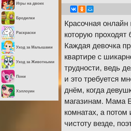
Игры на двоих
Бродилки
Красочная онлайн 
Раскраски
которую проходят 
Каждая девочка пр
Уход за Малышами
квартире с шикарн
Уход за Животными
трудности, ведь д
Пони
и это требуется м
днём, когда девушк
Хэллоуин
магазинам. Мама Б
комнатах, а потом
чистоту везде, поэ