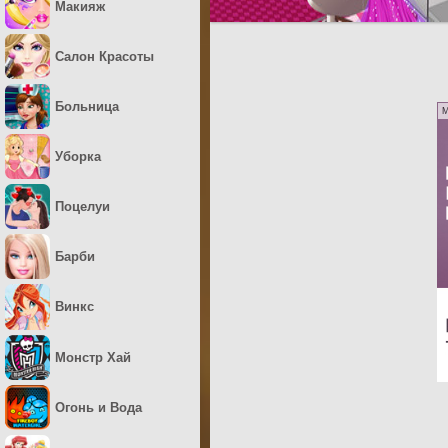
Макияж
Салон Красоты
Больница
M
Уборка
Поцелуи
Барби
Винкс
Монстр Хай
Огонь и Вода