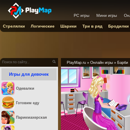
PC игры
Мини игры
Он
Стрелялки
Логические
Шарики
Три в ряд
Бродилки
PlayMap.ru
»
Онлайн игры
»
Барби
Игры для девочек
Одевалки
Готовим еду
Парикмахерская