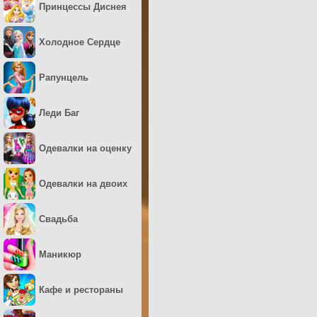
Принцессы Диснея
Холодное Сердце
Рапунцель
Леди Баг
Одевалки на оценку
Одевалки на двоих
Свадьба
Маникюр
Кафе и рестораны