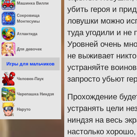
Машинка Вилли
убить героя и при
Сокровища
ловушки можно исп
Монтесумы
туда угодили и не 
Атлантида
Уровней очень мно
Для девочек
не выживает никто
Игры для мальчиков
устраняйте воинов,
запросто убьют ге
Человек-Паук
Черепашка Ниндзя
Прохождение будет
устранять цели не
Наруто
ниндзя на весь эк
настолько хорошо,