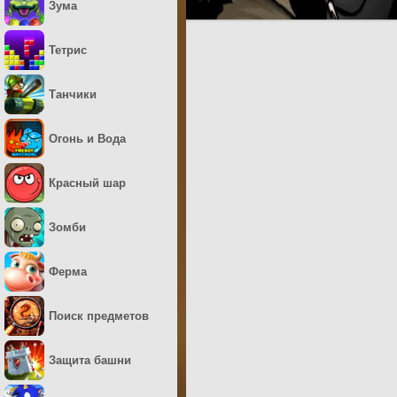
Зума
Тетрис
Танчики
Огонь и Вода
Красный шар
Зомби
Ферма
Поиск предметов
Защита башни