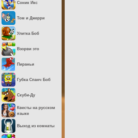
Соник Икс
Том и Джерри
Улитка Боб
Взорви это
Пираньи
Губка Спанч Боб
Скуби-Ду
Квесты на русском
языке
Выход из комнаты