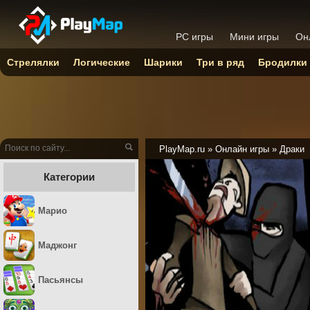
PC игры
Мини игры
Он
Стрелялки
Логические
Шарики
Три в ряд
Бродилки
PlayMap.ru
»
Онлайн игры
»
Драки
Категории
Марио
Маджонг
Пасьянсы