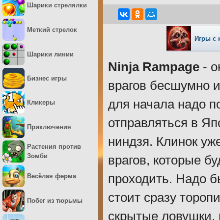
Шарики стрелялки
Меткий стрелок
Игры с
Шарики линии
Ninja Rampage
- о
Бизнес игры
врагов бесшумно и
для начала надо п
Кликеры
отправляться в Яп
Приключения
ниндзя. Клинок уж
Растения против
Зомби
врагов, которые бу
проходить. Надо бы
Весёлая ферма
стоит сразу тороп
Побег из тюрьмы
скрытые ловушки, 