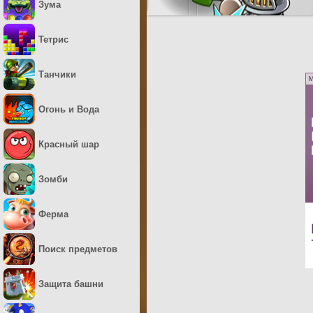
Зума
Тетрис
Танчики
M
Огонь и Вода
Красный шар
Зомби
Ферма
Поиск предметов
Защита башни