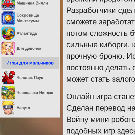
Машинка Вилли
Разработчики сде
Сокровища
сможете заработат
Монтесумы
потом сложность б
Атлантида
сильные киборги, 
Для девочек
прочную броню. Ис
Игры для мальчиков
постоянно делать
может стать залог
Человек-Паук
Черепашка Ниндзя
Онлайн игра стане
Сделан перевод на
Наруто
Войну мини робото
подобных игр здес