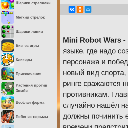
Шарики стрелялки
Меткий стрелок
Шарики линии
Mini Robot Wars
-
Бизнес игры
языке, где надо со
Кликеры
персонажа и побед
новый вид спорта,
Приключения
ринге сражаются н
Растения против
Зомби
противникам. Глав
Весёлая ферма
случайно нашёл на
должны починить е
Побег из тюрьмы
времени предстоит