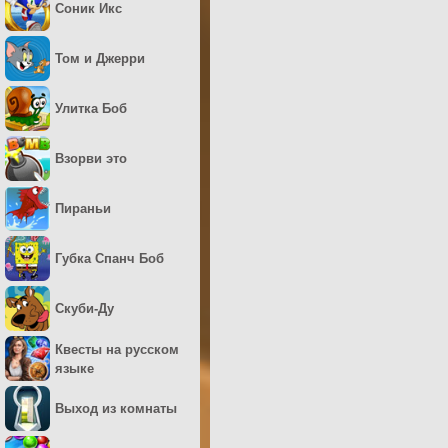
Соник Икс
Том и Джерри
Улитка Боб
Взорви это
Пираньи
Губка Спанч Боб
Скуби-Ду
Квесты на русском
языке
Выход из комнаты