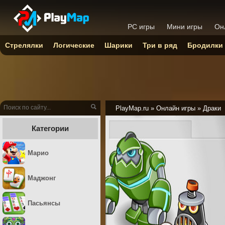
PC игры
Мини игры
Он
Стрелялки
Логические
Шарики
Три в ряд
Бродилки
PlayMap.ru
»
Онлайн игры
»
Драки
Категории
Марио
Маджонг
Пасьянсы