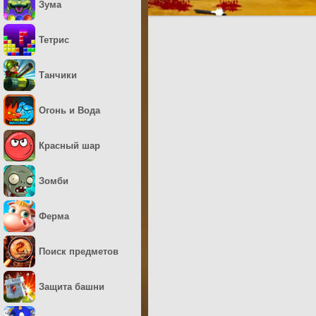
Зума
Тетрис
Танчики
Огонь и Вода
Красный шар
Зомби
Ферма
Поиск предметов
Защита башни