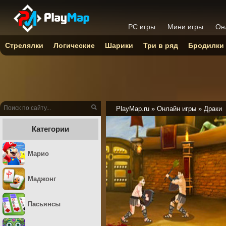
PC игры
Мини игры
Он
Стрелялки
Логические
Шарики
Три в ряд
Бродилки
PlayMap.ru
»
Онлайн игры
»
Драки
Категории
Марио
Маджонг
Пасьянсы