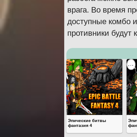
врага. Во время п
доступные комбо и
противники будут 
Эпические битвы
Эпи
фантазия 4
фан