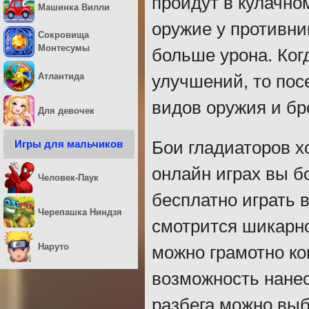
пройдут в кулачно
Машинка Вилли
оружие у противни
Сокровища
Монтесумы
больше урона. Ког
Атлантида
улучшений, то пос
видов оружия и бр
Для девочек
Игры для мальчиков
Бои гладиаторов 
онлайн играх вы б
Человек-Паук
бесплатно играть 
Черепашка Ниндзя
смотрится шикарно
Наруто
можно грамотно ко
возможность нане
разбега можно выб