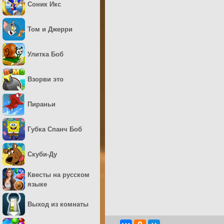
Соник Икс
Том и Джерри
Улитка Боб
Взорви это
Пираньи
Губка Спанч Боб
Скуби-Ду
Квесты на русском
языке
Выход из комнаты