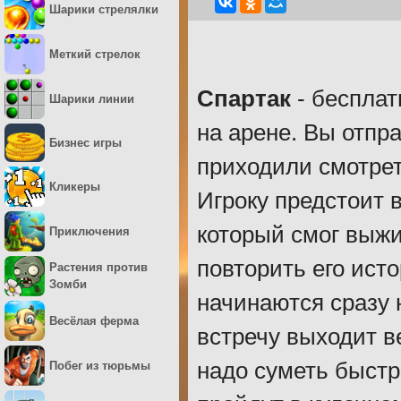
Шарики стрелялки
Меткий стрелок
Спартак
- бесплат
Шарики линии
на арене. Вы отпр
Бизнес игры
приходили смотрет
Кликеры
Игроку предстоит в
который смог выжи
Приключения
повторить его ист
Растения против
Зомби
начинаются сразу н
Весёлая ферма
встречу выходит в
надо суметь быстр
Побег из тюрьмы