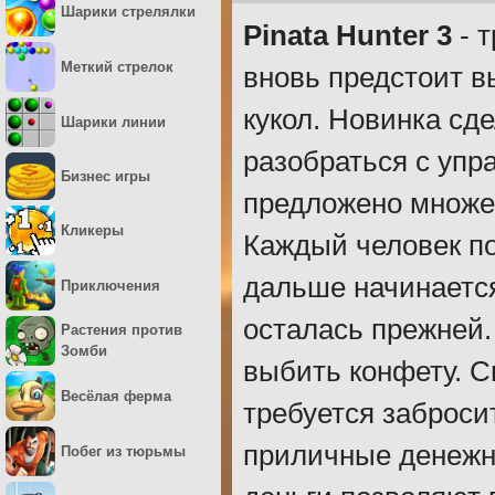
Шарики стрелялки
Pinata Hunter 3
- т
Меткий стрелок
вновь предстоит в
кукол. Новинка сде
Шарики линии
разобраться с упр
Бизнес игры
предложено множе
Кликеры
Каждый человек по
дальше начинается
Приключения
осталась прежней.
Растения против
Зомби
выбить конфету. С
Весёлая ферма
требуется заброси
приличные денежн
Побег из тюрьмы