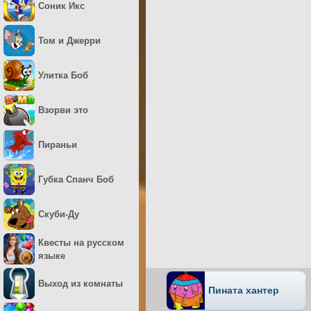
Соник Икс
Том и Джерри
Улитка Боб
Взорви это
Пираньи
Губка Спанч Боб
Скуби-Ду
Квесты на русском
языке
Выход из комнаты
Пината хантер