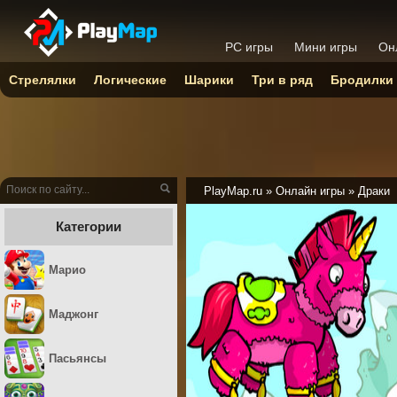
PC игры
Мини игры
Он
Стрелялки
Логические
Шарики
Три в ряд
Бродилки
PlayMap.ru
»
Онлайн игры
»
Драки
Категории
Марио
Маджонг
Пасьянсы