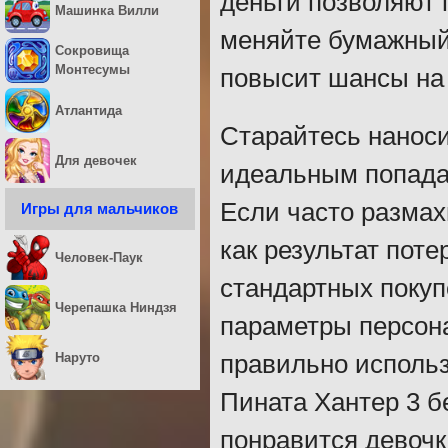
деньги позволяют 
Машинка Вилли
меняйте бумажный 
Сокровища
Монтесумы
повысит шансы на 
Атлантида
Старайтесь наноси
Для девочек
идеальным попадан
Если часто размах
Игры для мальчиков
как результат пот
Человек-Паук
стандартных покуп
Черепашка Ниндзя
параметры персона
Наруто
правильно использ
Пината Хантер 3 б
понравится девочк