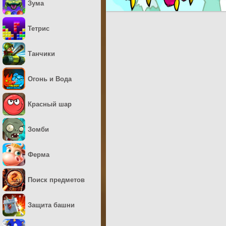
Зума
Тетрис
Танчики
Огонь и Вода
Красный шар
Зомби
Ферма
Поиск предметов
Защита башни