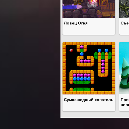
Ловец Огня
Съе
Сумасшедший копатель
При
пин