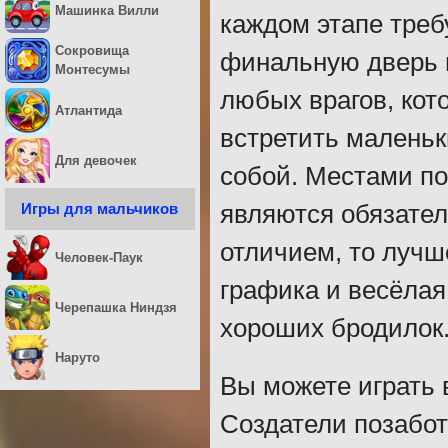
Машинка Вилли
каждом этапе треб
Сокровища
финальную дверь 
Монтесумы
любых врагов, кот
Атлантида
встретить маленьк
Для девочек
собой. Местами по
Игры для мальчиков
являются обязател
отличием, то лучш
Человек-Паук
графика и весёла
Черепашка Ниндзя
хороших бродилок
Наруто
Вы можете играть 
Создатели позабот