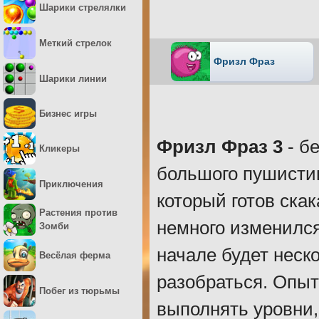
Шарики стрелялки
Меткий стрелок
Фризл Фраз
Шарики линии
Бизнес игры
Фризл Фраз 3
- б
Кликеры
большого пушистик
Приключения
который готов ска
Растения против
немного изменился
Зомби
начале будет неск
Весёлая ферма
разобраться. Опыт
Побег из тюрьмы
выполнять уровни,