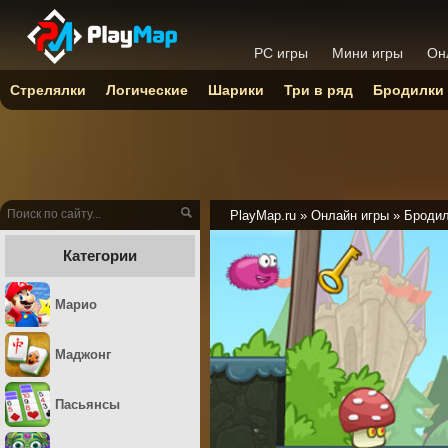
PC игры
Мини игры
Он
Стрелялки
Логические
Шарики
Три в ряд
Бродилки
PlayMap.ru
»
Онлайн игры
»
Броди
Категории
Марио
Маджонг
Пасьянсы