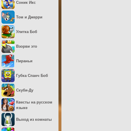
Соник Икс
Том и Джерри
Улитка Боб
Взорви это
Пираньи
Губка Спанч Боб
Скуби-Ду
Квесты на русском
языке
Выход из комнаты