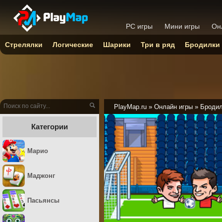
PC игры
Мини игры
Он
Стрелялки
Логические
Шарики
Три в ряд
Бродилки
PlayMap.ru
»
Онлайн игры
»
Броди
Категории
Марио
Маджонг
Пасьянсы