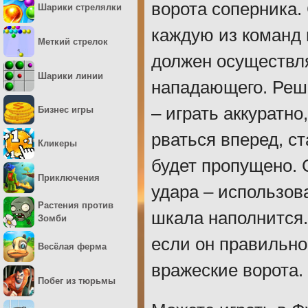
ворота соперника.
Шарики стрелялки
каждую из команд 
Меткий стрелок
должен осуществля
Шарики линии
нападающего. Реша
– играть аккуратно
Бизнес игры
рваться вперед, с
Кликеры
будет пропущено. 
Приключения
удара – использов
Растения против
шкала наполнится.
Зомби
если он правильно
Весёлая ферма
вражеские ворота.
Побег из тюрьмы