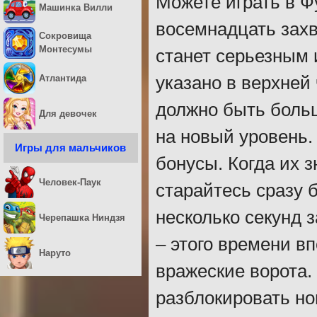
Можете играть в Ф
Машинка Вилли
восемнадцать зах
Сокровища
Монтесумы
станет серьезным 
Атлантида
указано в верхней 
должно быть больш
Для девочек
на новый уровень.
Игры для мальчиков
бонусы. Когда их 
Человек-Паук
старайтесь сразу 
несколько секунд 
Черепашка Ниндзя
– этого времени в
Наруто
вражеские ворота.
разблокировать но