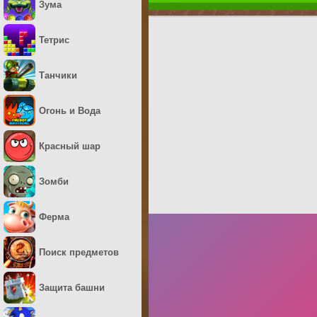
Зума
Тетрис
Танчики
Огонь и Вода
Красный шар
Зомби
Ферма
Поиск предметов
Защита башни