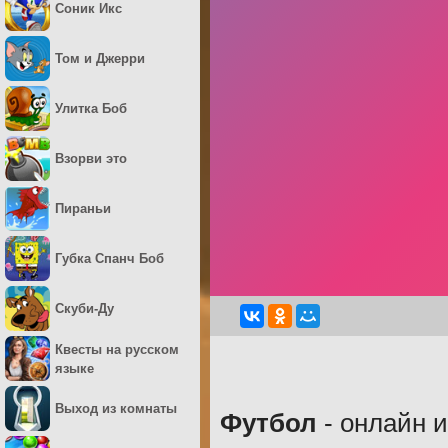
Соник Икс
Том и Джерри
Улитка Боб
Взорви это
Пираньи
Губка Спанч Боб
Скуби-Ду
Квесты на русском
языке
Выход из комнаты
Футбол
- онлайн и