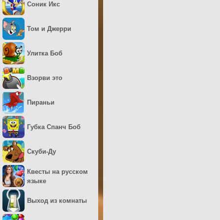
Соник Икс
Том и Джерри
Улитка Боб
Взорви это
Пираньи
Губка Спанч Боб
Скуби-Ду
Квесты на русском
языке
Выход из комнаты