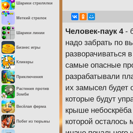
Шарики стрелялки
Меткий стрелок
Человек-паук 4
- 
Шарики линии
надо забрать по в
Бизнес игры
разворачиваться в 
Кликеры
самые опасные про
разрабатывали пла
Приключения
их замысел будет о
Растения против
Зомби
которые будут упр
Весёлая ферма
крыше небоскрёба
которой осталось 
Побег из тюрьмы
иначе печального 