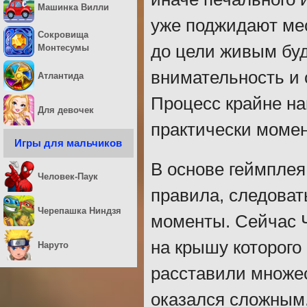
Машинка Вилли
уже поджидают мес
Сокровища
до цели живым буд
Монтесумы
внимательность и 
Атлантида
Процесс крайне н
Для девочек
практически моме
Игры для мальчиков
В основе геймплея
Человек-Паук
правила, следоват
Черепашка Ниндзя
моменты. Сейчас Ч
на крышу которого
Наруто
расставили множес
оказался сложным.