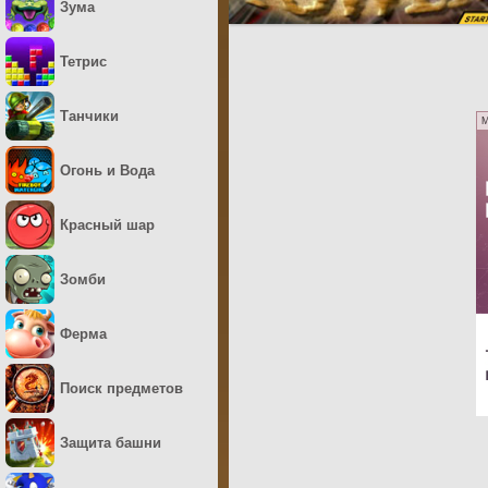
Зума
Тетрис
Танчики
M
Огонь и Вода
Красный шар
Зомби
Ферма
Поиск предметов
Защита башни