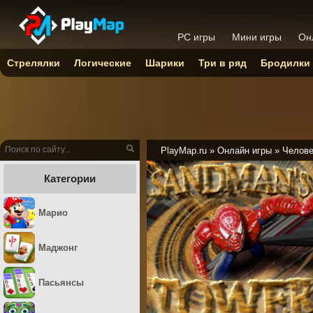
PC игры
Мини игры
Он
Стрелялки
Логические
Шарики
Три в ряд
Бродилки
PlayMap.ru
»
Онлайн игры
»
Челове
Категории
Марио
Маджонг
Пасьянсы