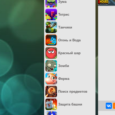
Зума
Тетрис
Танчики
Огонь и Вода
Красный шар
Зомби
Ферма
Поиск предметов
Защита башни