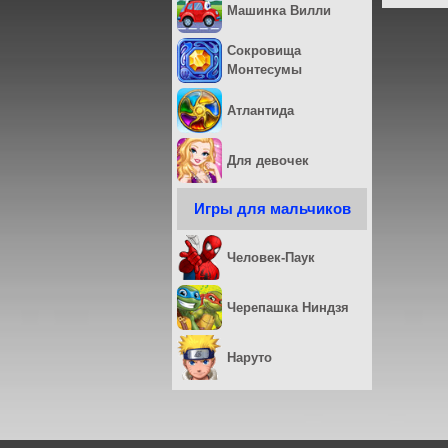
Машинка Вилли
Сокровища
Монтесумы
Атлантида
Для девочек
Игры для мальчиков
Человек-Паук
Черепашка Ниндзя
Наруто