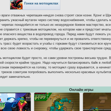
Гонки на мотоциклах
 враги отважных черепашек-ниндзя снова строят свои козни. Крэнг и Шр
ранить ужасный мутаген через систему водоснабжения, чтобы сделать 
т черепах понадобится не только их незаурядное боевое мастерство, вс
не справится с трековым мотоциклом, на котором нам и предстоит мчать
е опасного вещества в водопровод города. Перед нами будут лежать ух
ет держать крепко, чтобы не перевернуться и не провалить ответствен
ь трасс будет возрастать и ухабы с горками будут становиться все круче
 всю свою ловкость и сноровку, чтобы удержать свое транспортное сред
ь мотоциклом будет просто, но сами уровни построены весьма трудно. 
ой скорости крайне трудно. Надо научиться балансировать байк в любой
сонаж перевернётся на голову, то мотоцикл сразу взрывается, а начина
 трюков советуем попробовать выполнить несколько красивых кульбитов 
лядит замечательно.
Онлайн игры