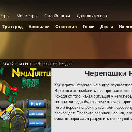
 игры
Мини игры
Онлайн игры
Дополнительно
Три в ряд
Бродилки
Стратегии
Гонки
Драки
На дв
p.ru
»
Онлайн игры
»
Черепашки Ниндзя
Черепашки 
Как играть:
Управление в игре осуществля
Игрок может прибавить газ, притормозить 
исходя от того, какая ситуация у него пе
мотоцикла надо будет следить очень прис
того и норовит опрокинуться или переверн
произойдет. Проявите все свои навыки, ло
смелым черепахам разрушить очередной к