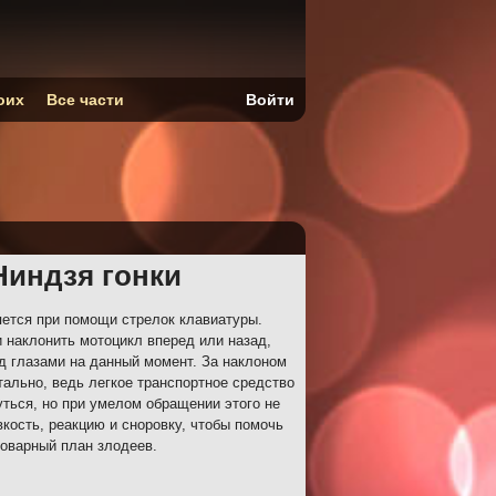
оих
Все части
Войти
Ниндзя гонки
ется при помощи стрелок клавиатуры.
и наклонить мотоцикл вперед или назад,
ред глазами на данный момент. За наклоном
тально, ведь легкое транспортное средство
уться, но при умелом обращении этого не
вкость, реакцию и сноровку, чтобы помочь
оварный план злодеев.