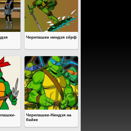
ндзя
Черепашки ниндзя сёрф
епашки-
Черепашки-Ниндзя на
байке