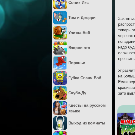
Соник Икс
Том и Джерри
Заклятые
распрост
теперь о
Улитка Боб
черепах 
попадани
надо буд
Взорви это
сложност
проявить
Пираньи
Управлят
на больш
Губка Спанч Боб
Если пер
красивых
Скуби-Ду
зато выг
Квесты на русском
языке
Выход из комнаты