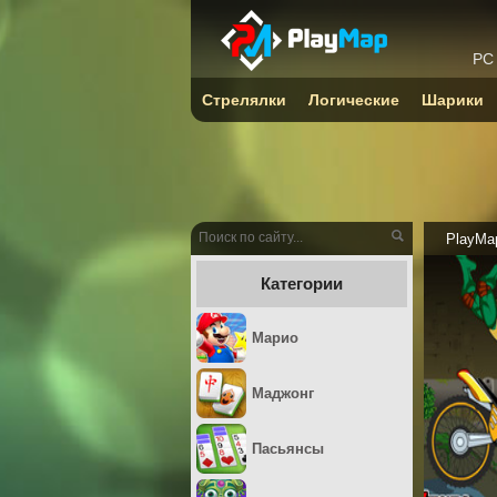
PC
Стрелялки
Логические
Шарики
PlayMa
Категории
Марио
Маджонг
Пасьянсы