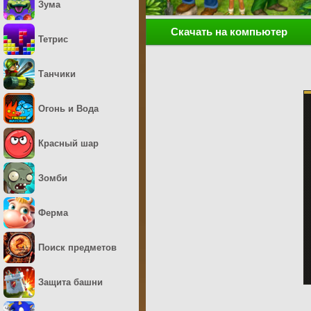
Зума
Скачать на компьютер
Тетрис
Танчики
Огонь и Вода
Красный шар
Зомби
Ферма
Поиск предметов
Защита башни