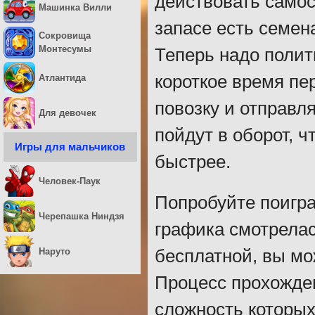
действовать самос
Машинка Вилли
запасе есть семен
Сокровища
Монтесумы
Теперь надо полит
короткое время пе
Атлантида
повозку и отправл
Для девочек
пойдут в оборот, 
Игры для мальчиков
быстрее.
Человек-Паук
Попробуйте поигра
Черепашка Ниндзя
графика смотрелас
Наруто
бесплатной, вы мо
Процесс прохожде
сложность которых