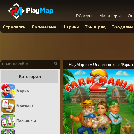
PC игры
Мини игры
Он
Стрелялки
Логические
Шарики
Три в ряд
Бродилки
PlayMap.ru
»
Онлайн игры
»
Ферма
Категории
Марио
Маджонг
Пасьянсы