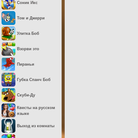
Соник Икс
Том и Джерри
Улитка Боб
Взорви это
Пираньи
Губка Спанч Боб
Скуби-Ду
Квесты на русском
языке
Выход из комнаты