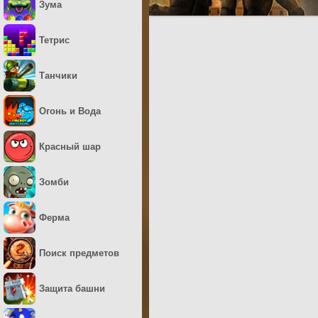
Зума
Тетрис
Танчики
Огонь и Вода
Красный шар
Зомби
Ферма
Поиск предметов
Защита башни