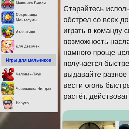
Машинка Вилли
Старайтесь исполь
Сокровища
обстрел со всех д
Монтесумы
играть в команду с
Атлантида
возможность насла
Для девочек
намного проще цел
Игры для мальчиков
получается быстре
выдавайте разное 
Человек-Паук
вести огонь быстр
Черепашка Ниндзя
растёт, действоват
Наруто