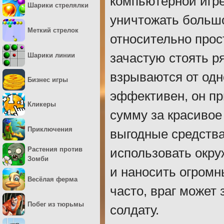
компьютерной игре
Шарики стрелялки
уничтожать большо
Меткий стрелок
относительно прос
зачастую стоять р
Шарики линии
взрываются от одн
Бизнес игры
эффективен, он пр
Кликеры
сумму за красивое
Приключения
выгодные средства
Растения против
использовать окр
Зомби
и наносить огромн
Весёлая ферма
часто, враг может
Побег из тюрьмы
солдату.