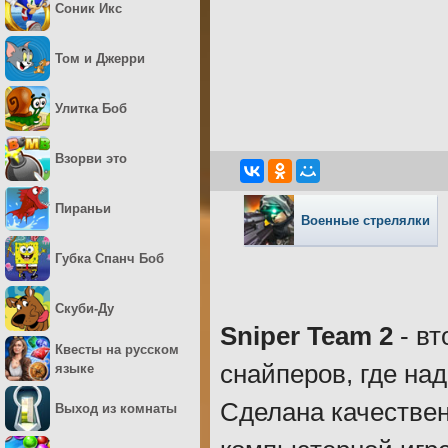
Соник Икс
Том и Джерри
Улитка Боб
Взорви это
Пираньи
Военные стрелялки
Губка Спанч Боб
Скуби-Ду
Sniper Team 2
- вт
Квесты на русском
снайперов, где на
языке
Сделана качествен
Выход из комнаты