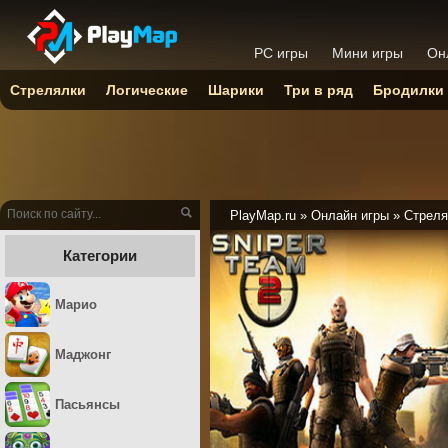
PC игры
Мини игры
Он
Стрелялки
Логические
Шарики
Три в ряд
Бродилки
PlayMap.ru
»
Онлайн игры
»
Стреля
Категории
Марио
Маджонг
Пасьянсы