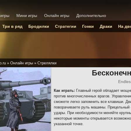
 игры
Мини игры
Онлайн игры
Дополнительно
Три в ряд
Бродилки
Стратегии
Гонки
Драки
На дв
p.ru
»
Онлайн игры
»
Стрелялки
Бесконечн
Endles
Как играть:
Главный герой обладает мощны
против многочисленных врагов. Управлени
сможете легко запомнить все клавиши. Д
поворачиваете руль машины. Прицельный 
удары. При необходимости меняйте крупны
некоторые моменты открывается возможно
указанной точке.