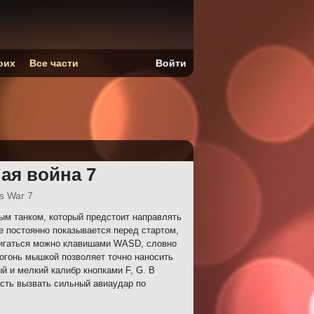
оих
Все части
Войти
ая война 7
s War 7
м танком, который предстоит направлять
е постоянно показывается перед стартом,
вигаться можно клавишами WASD, словно
огонь мышкой позволяет точно наносить
й и мелкий калибр кнопками F, G. В
сть вызвать сильный авиаудар по