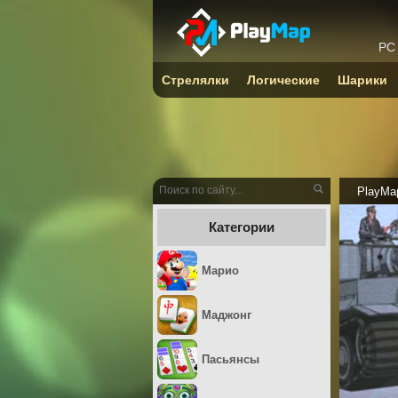
PC
Стрелялки
Логические
Шарики
PlayMa
Категории
Марио
Маджонг
Пасьянсы