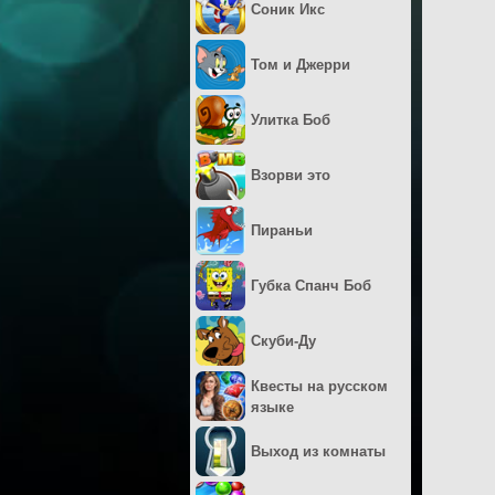
Соник Икс
Том и Джерри
Улитка Боб
Взорви это
Пираньи
Губка Спанч Боб
Скуби-Ду
Квесты на русском
языке
Выход из комнаты