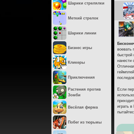
Шарики стрелялки
Меткий стрелок
Шарики линии
Бесконе
Бизнес игры
воевать 
быстрой 
нанести 
Кликеры
Отличная
геймплей
Приключения
последов
Если пер
Растения против
использо
Зомби
приходит
играть в
Весёлая ферма
пытайтес
Побег из тюрьмы