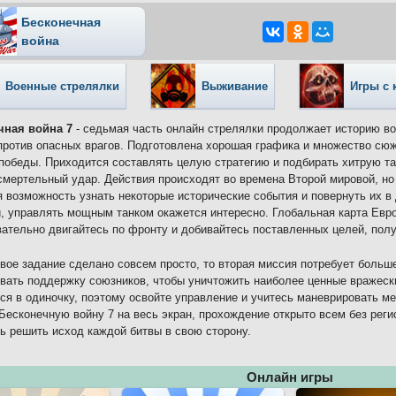
Бесконечная
война
Военные стрелялки
Выживание
Игры с
чная война 7
- седьмая часть онлайн стрелялки продолжает историю во
против опасных врагов. Подготовлена хорошая графика и множество сюж
победы. Приходится составлять целую стратегию и подбирать хитрую та
смертельный удар. Действия происходят во времена Второй мировой, но 
 возможность узнать некоторые исторические события и повернуть их в
, управлять мощным танком окажется интересно. Глобальная карта Евро
ательно двигайтесь по фронту и добивайтесь поставленных целей, пол
вое задание сделано совсем просто, то вторая миссия потребует больш
вать поддержку союзников, чтобы уничтожить наиболее ценные вражеск
ся в одиночку, поэтому освойте управление и учитесь маневрировать м
 Бесконечную войну 7 на весь экран, прохождение открыто всем без рег
ь решить исход каждой битвы в свою сторону.
Онлайн игры