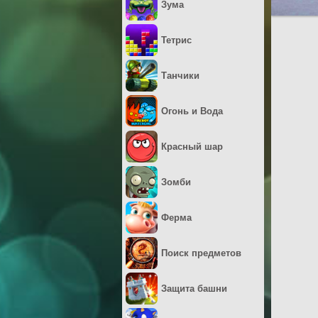
Зума
Тетрис
Танчики
Огонь и Вода
Красный шар
Зомби
Ферма
Поиск предметов
Защита башни