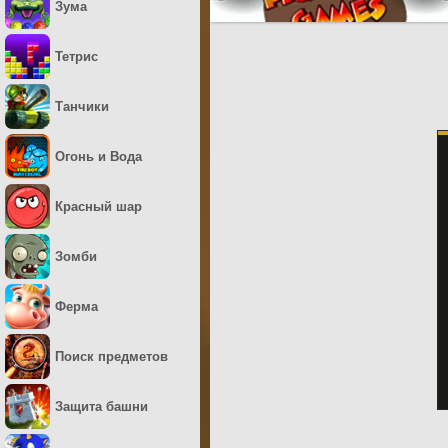
Зума
Тетрис
Танчики
Огонь и Вода
Красный шар
Зомби
Ферма
Поиск предметов
Защита башни