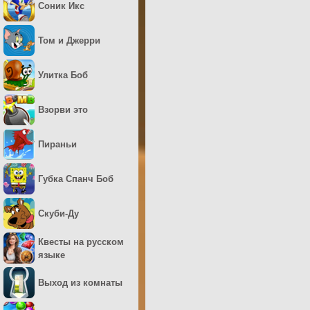
Соник Икс
Том и Джерри
Улитка Боб
Взорви это
Пираньи
Губка Спанч Боб
Скуби-Ду
Квесты на русском
языке
Выход из комнаты