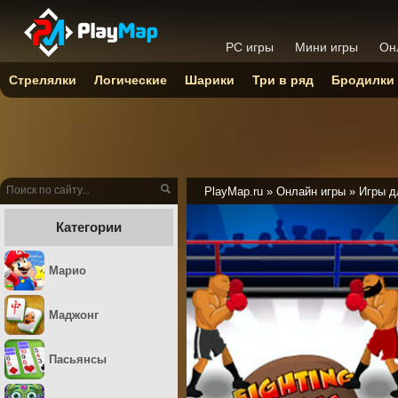
PC игры
Мини игры
Он
Стрелялки
Логические
Шарики
Три в ряд
Бродилки
PlayMap.ru
»
Онлайн игры
»
Игры д
Категории
Марио
Маджонг
Пасьянсы