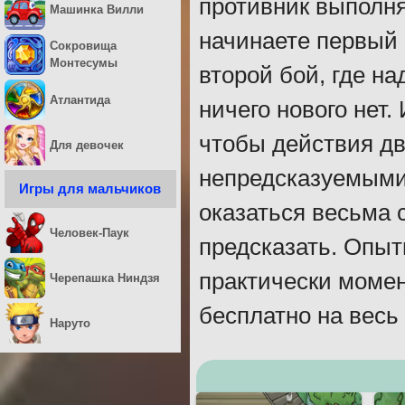
противник выполня
Машинка Вилли
начинаете первый 
Сокровища
Монтесумы
второй бой, где н
Атлантида
ничего нового нет
чтобы действия д
Для девочек
непредсказуемыми
Игры для мальчиков
оказаться весьма 
Человек-Паук
предсказать. Опыт
практически момен
Черепашка Ниндзя
бесплатно на весь 
Наруто