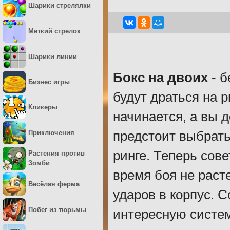
Шарики стрелялки
Меткий стрелок
Шарики линии
Бокс на двоих
- б
Бизнес игры
будут драться на р
Кликеры
начинается, а вы 
Приключения
предстоит выбрать
ринге. Теперь сов
Растения против
Зомби
время боя не раст
Весёлая ферма
ударов в корпус. 
Побег из тюрьмы
интересную систем