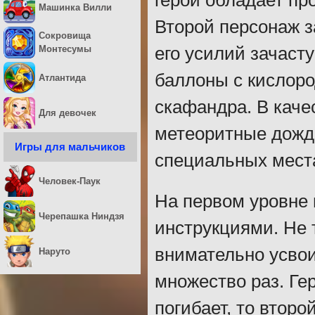
герой обладает пр
Машинка Вилли
Второй персонаж з
Сокровища
его усилий зачаст
Монтесумы
баллоны с кислоро
Атлантида
скафандра. В каче
Для девочек
метеоритные дожди
Игры для мальчиков
специальных места
Человек-Паук
На первом уровне 
Черепашка Ниндзя
инструкциями. Не 
внимательно усвои
Наруто
множество раз. Ге
погибает, то второ