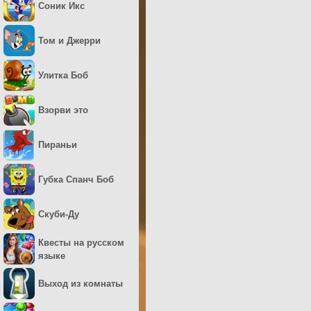
Соник Икс
Том и Джерри
Улитка Боб
Взорви это
Пираньи
Губка Спанч Боб
Скуби-Ду
Квесты на русском
языке
Выход из комнаты