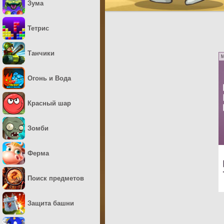
Зума
Тетрис
Танчики
M
Огонь и Вода
Красный шар
Зомби
Ферма
Поиск предметов
Защита башни