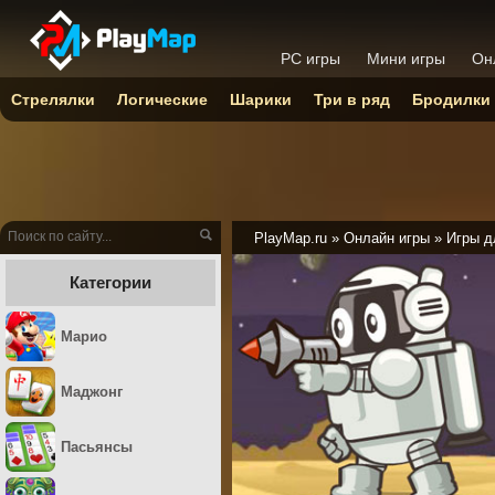
PC игры
Мини игры
Он
Стрелялки
Логические
Шарики
Три в ряд
Бродилки
PlayMap.ru
»
Онлайн игры
»
Игры д
Категории
Марио
Маджонг
Пасьянсы